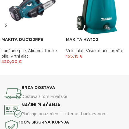
MAKITA DUC122RFE
MAKITA HW102
Lančane pile
,
Akumulatorske
Vrtni alat
,
Visokotlačni uređaji
pile
,
Vrtni alat
155,15
€
420,00
€
DODAJ U KOŠARICU
DODAJ U KOŠARICU
BRZA DOSTAVA
Dostava širom Hrvatske
NAĆINI PLAĆANJA
Plaćanje pouzećem ili internet bankarstvom
100% SIGURNA KUPNJA