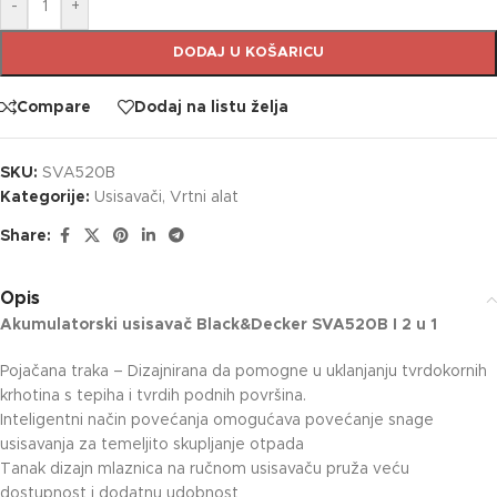
-
+
DODAJ U KOŠARICU
Compare
Dodaj na listu želja
SKU:
SVA520B
Kategorije:
Usisavači
,
Vrtni alat
Share:
Opis
Akumulatorski usisavač Black&Decker SVA520B I 2 u 1
Pojačana traka – Dizajnirana da pomogne u uklanjanju tvrdokornih
krhotina s tepiha i tvrdih podnih površina.
Inteligentni način povećanja omogućava povećanje snage
usisavanja za temeljito skupljanje otpada
Tanak dizajn mlaznica na ručnom usisavaču pruža veću
dostupnost i dodatnu udobnost