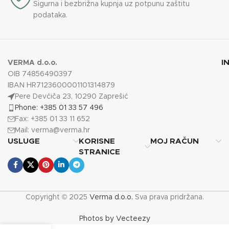
Sigurna i bezbrižna kupnja uz potpunu zaštitu
podataka.
I
VERMA d.o.o.
OIB 74856490397
IBAN HR7123600001101314879
Pere Devćiča 23, 10290 Zaprešić
Phone: +385 01 33 57 496
Fax: +385 01 33 11 652
Mail:
verma@verma.hr
USLUGE
KORISNE
MOJ RAČUN
STRANICE
Copyright © 2025
Verma d.o.o.
Sva prava pridržana.
Photos by Vecteezy