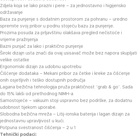
Zdjela koja se lako prazni i pere – za jednostavno i higijensko
održavanje
Baza za punjenje s dodatnim prostorom za pohranu – uredno
spremite svoj pribor u podnu stojeću bazu za punjenje.
Prozirna posuda za prljavštinu olakšava pregled nečistoće i
vrijeme pražnjenja
Bazni punjač za lako i praktično punjenje
Široki dizajn usta znači da ovaj usisavač može bez napora skupljati
velike ostatke
Ergonomski dizajn za udobnu upotrebu
Čišćenje dodataka – Mekani pribor za četke i kreke za čišćenje
onih osjetljivih i teško dostupnih područja
Lagana bežična tehnologija pruža praktičnost “grab & go”. Sada
do 15% lakši od prethodnog NIMH-a
Samostojeće – vakuum stoji uspravno bez podrške, za dodatnu
udobnost tijekom uporabe.
Slobodna bežična mreža – Litij-ionska baterija i lagan dizajn za
jednostavnu upravljivost u kući.
Potpuna svestranost čišćenja – 2 u 1
Tehnički podaci: