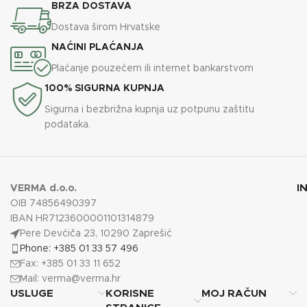
BRZA DOSTAVA
Dostava širom Hrvatske
NAĆINI PLAĆANJA
Plaćanje pouzećem ili internet bankarstvom
100% SIGURNA KUPNJA
Sigurna i bezbrižna kupnja uz potpunu zaštitu
podataka.
I
VERMA d.o.o.
OIB 74856490397
IBAN HR7123600001101314879
Pere Devćiča 23, 10290 Zaprešić
Phone: +385 01 33 57 496
Fax: +385 01 33 11 652
Mail:
verma@verma.hr
USLUGE
KORISNE
MOJ RAČUN