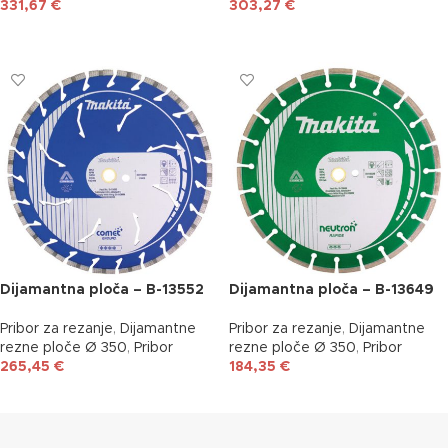
331,67
€
303,27
€
DODAJ U KOŠARICU
DODAJ U KOŠARICU
Dijamantna ploča – B-13552
Dijamantna ploča – B-13649
Pribor za rezanje
,
Dijamantne
Pribor za rezanje
,
Dijamantne
rezne ploče Ø 350
,
Pribor
rezne ploče Ø 350
,
Pribor
265,45
€
184,35
€
DODAJ U KOŠARICU
DODAJ U KOŠARICU