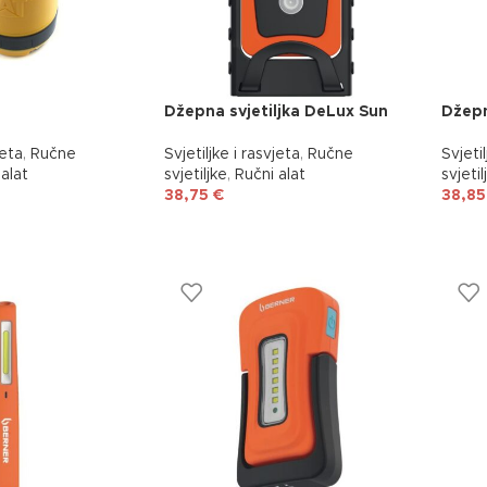
Džepna svjetiljka DeLux Sun
Džepn
jeta
,
Ručne
Svjetiljke i rasvjeta
,
Ručne
Svjetil
alat
svjetiljke
,
Ručni alat
svjetil
38,75
€
38,8