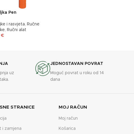
ljka Pen
jke i rasvjeta
,
Ručne
jke
,
Ručni alat
5
€
NJA
JEDNOSTAVAN POVRAT
upnja uz
Moguć povrat u roku od 14
taka.
dana
SNE STRANICE
MOJ RAČUN
cija
Moj račun
t i zamjena
Košarica