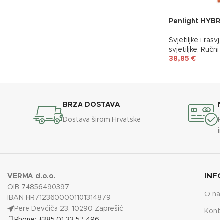
Penlight HYBR
Svjetiljke i rasv
svjetiljke
,
Ručni 
38,85
€
BRZA DOSTAVA
Dostava širom Hrvatske
INF
VERMA d.o.o.
OIB 74856490397
O n
IBAN HR7123600001101314879
Pere Devćiča 23, 10290 Zaprešić
Kont
Phone: +385 01 33 57 496