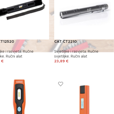
CT12520
CAT CT2210
jke i rasvjeta
,
Ručne
Svjetiljke i rasvjeta
,
Ručne
jke
,
Ručni alat
svjetiljke
,
Ručni alat
9
€
23,89
€