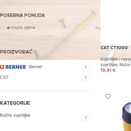
POSEBNA PONUDA
🔥Vruće cijene
CAT CT1000
PROIZVOĐAČ
Svjetiljke i rasv
svjetiljke
,
Ručni 
Berner
6
19,91
€
CAT
5
KATEGORIJE
Ručne svjetiljke
11