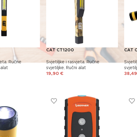
CAT CT1200
CAT 
jeta
,
Ručne
Svjetiljke i rasvjeta
,
Ručne
Svjetil
alat
svjetiljke
,
Ručni alat
svjetil
19,90
€
38,4