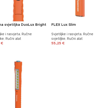
a svjetiljka DuoLux Bright
FLEX Lux Slim
jke i rasvjeta
,
Ručne
Svjetiljke i rasvjeta
,
Ručne
jke
,
Ručni alat
svjetiljke
,
Ručni alat
5
€
55,25
€