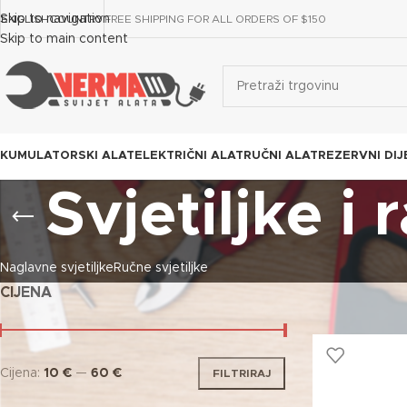
Skip to navigation
ENGLISH
COUNTRY
FREE SHIPPING FOR ALL ORDERS OF $150
Skip to main content
KUMULATORSKI ALAT
ELEKTRIČNI ALAT
RUČNI ALAT
REZERVNI DIJ
Svjetiljke i 
Naglavne svjetiljke
Ručne svjetiljke
CIJENA
Cijena:
10 €
—
60 €
FILTRIRAJ