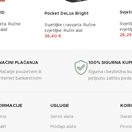
Svjeti
ID
Pocket DeLux Bright
Svjetil
jeta
,
Ručne
Svjetiljke i rasvjeta
,
Ručne
svjetil
alat
svjetiljke
,
Ručni alat
26,2
36,40
€
NAĆINI PLAĆANJA
100% SIGURNA KUP
Plaćanje pouzećem ili
Sigurna i bezbrižna k
internet bankarstvom
potpunu zaštitu poda
ORMACIJE
USLUGE
KORI
ama
Servis alata
Garan
akt
Prodaja alata
Povra