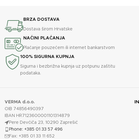
DODAJ U KOŠARICU
BRZA DOSTAVA
Dostava širom Hrvatske
NAĆINI PLAĆANJA
Plaćanje pouzećem ili internet bankarstvom
100% SIGURNA KUPNJA
Sigurna i bezbrižna kupnja uz potpunu zaštitu
podataka.
I
VERMA d.o.o.
OIB 74856490397
IBAN HR7123600001101314879
Pere Devćiča 23, 10290 Zaprešić
Phone: +385 01 33 57 496
Fax: +385 01 33 11 652