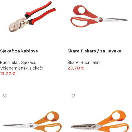
Sjekač za kablove
Škare Fiskars / za ljevake
Ručni alat
,
Sjekači
,
Škare
,
Ručni alat
Višenamjenski sjekači
23,70
€
13,27
€
DODAJ U KOŠARICU
DODAJ U KOŠARICU