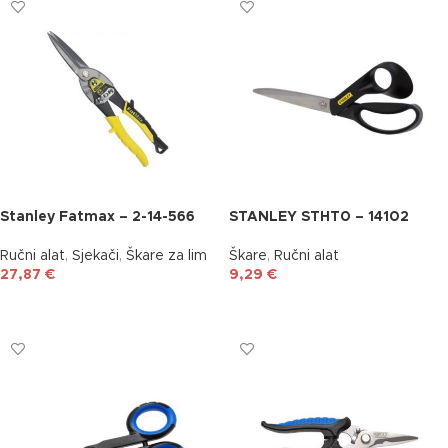
Stanley Fatmax – 2-14-566
STANLEY STHT0 – 14102
Ručni alat
,
Sjekači
,
Škare za lim
Škare
,
Ručni alat
27,87
€
9,29
€
DODAJ U KOŠARICU
DODAJ U KOŠARICU