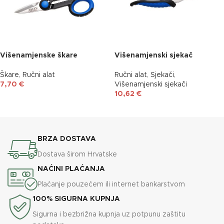
Višenamjenske škare
Višenamjenski sjekač
Škare
,
Ručni alat
Ručni alat
,
Sjekači
,
7,70
€
Višenamjenski sjekači
10,62
€
DODAJ U KOŠARICU
DODAJ U KOŠARICU
BRZA DOSTAVA
Dostava širom Hrvatske
NAĆINI PLAĆANJA
Plaćanje pouzećem ili internet bankarstvom
100% SIGURNA KUPNJA
Sigurna i bezbrižna kupnja uz potpunu zaštitu