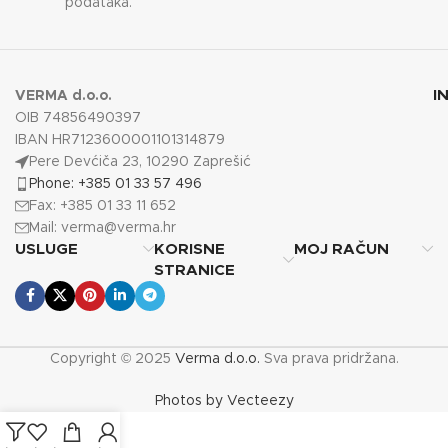
podataka.
I
VERMA d.o.o.
OIB 74856490397
IBAN HR7123600001101314879
Pere Devćiča 23, 10290 Zaprešić
Phone: +385 01 33 57 496
Fax: +385 01 33 11 652
Mail:
verma@verma.hr
USLUGE
KORISNE
MOJ RAČUN
STRANICE
Copyright © 2025
Verma d.o.o.
Sva prava pridržana.
Photos by Vecteezy