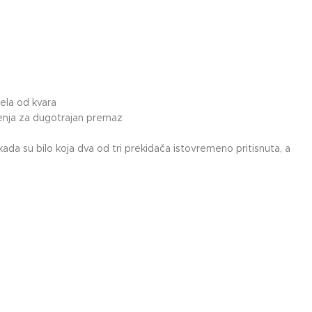
bela od kvara
ećenja za dugotrajan premaz
da su bilo koja dva od tri prekidača istovremeno pritisnuta, a