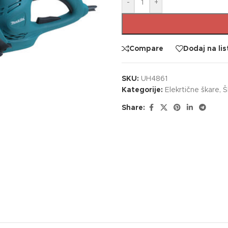
-
+
Compare
Dodaj na lis
SKU:
UH4861
Kategorije:
Elekrtične škare
,
Š
Share: