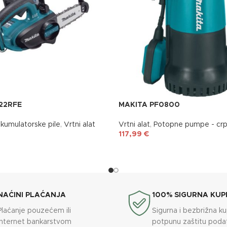
22RFE
MAKITA PF0800
kumulatorske pile
,
Vrtni alat
Vrtni alat
,
Potopne pumpe - cr
117,99
€
NAĆINI PLAĆANJA
100% SIGURNA KUP
Plaćanje pouzećem ili
Sigurna i bezbrižna k
internet bankarstvom
potpunu zaštitu poda