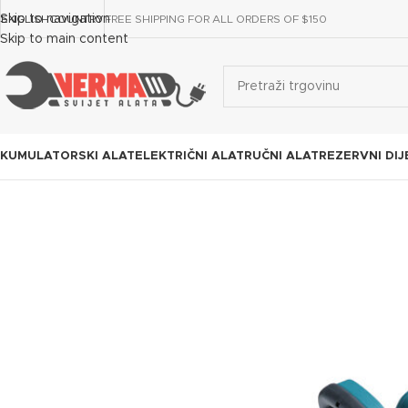
Skip to navigation
ENGLISH
COUNTRY
FREE SHIPPING FOR ALL ORDERS OF $150
Skip to main content
KUMULATORSKI ALAT
ELEKTRIČNI ALAT
RUČNI ALAT
REZERVNI DIJ