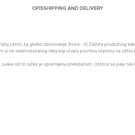
OPIS
SHIPPING AND DELIVERY
a nižoj oštrici za glatko obrezivanje živice, -3) Zaštita produžnog ka
m iz ne-elektroliziranog nikla koji stvara površinu otpornu na ošt
svaka od tri ručke je opremljena prekidačem. Oštrice se pale tek ka