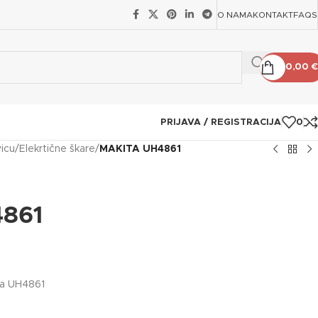
O NAMA
KONTAKT
FAQS
0,00
€
PRIJAVA / REGISTRACIJA
0
vicu
/
Elekrtične škare
/
MAKITA UH4861
861
ita UH4861