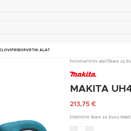
ELOVI
PRIBOR
VRTNI ALAT
Početna
/
Vrtni alat
/
Škare za ži
MAKITA UH4
213,75
€
Električne škare za živicu Mak