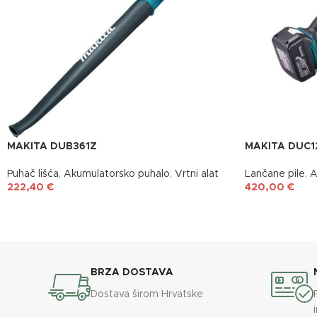
MAKITA DUB361Z
MAKITA DUC1
Puhač lišća
,
Akumulatorsko puhalo
,
Vrtni alat
Lančane pile
,
A
222,40
€
420,00
€
BRZA DOSTAVA
Dostava širom Hrvatske