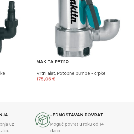
MAKITA PF1110
pke
Vrtni alat
,
Potopne pumpe - crpke
175,06
€
NJA
JEDNOSTAVAN POVRAT
upnja uz
Moguć povrat u roku od 14
taka.
dana