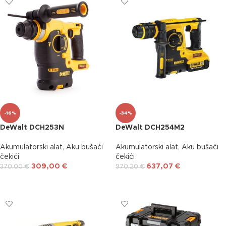
-16%
-34%
DeWalt DCH253N
DeWalt DCH254M2
Akumulatorski alat
,
Aku bušaći
Akumulatorski alat
,
Aku bušaći
čekići
čekići
309,00
€
637,07
€
370,00
€
970,20
€
DODAJ U KOŠARICU
DODAJ U KOŠARICU