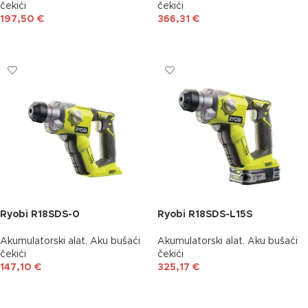
čekići
čekići
197,50
€
366,31
€
DODAJ U KOŠARICU
DODAJ U KOŠARICU
Ryobi R18SDS-0
Ryobi R18SDS-L15S
Akumulatorski alat
,
Aku bušaći
Akumulatorski alat
,
Aku bušaći
čekići
čekići
147,10
€
325,17
€
DODAJ U KOŠARICU
DODAJ U KOŠARICU