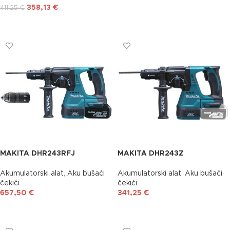
DODAJ U KOŠARICU
358,13
€
411,25
€
DODAJ U KOŠARICU
MAKITA DHR243RFJ
MAKITA DHR243Z
Akumulatorski alat
,
Aku bušaći
Akumulatorski alat
,
Aku bušaći
čekići
čekići
657,50
€
341,25
€
DODAJ U KOŠARICU
DODAJ U KOŠARICU