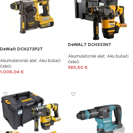
DeWALT DCH333NT
DeWalt DCH273P2T
Akumulatorski alat
,
Aku bušaći
Akumulatorski alat
,
Aku bušaći
čekići
čekići
565,50
€
1.006,04
€
DODAJ U KOŠARICU
DODAJ U KOŠARICU