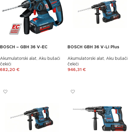
BOSCH – GBH 36 V-EC
BOSCH GBH 36 V-LI Plus
Akumulatorski alat
,
Aku bušaći
Akumulatorski alat
,
Aku bušaći
čekići
čekići
682,20
€
946,31
€
DODAJ U KOŠARICU
DODAJ U KOŠARICU