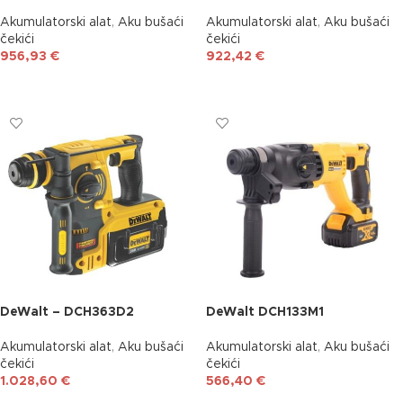
Akumulatorski alat
,
Aku bušaći
Akumulatorski alat
,
Aku bušaći
čekići
čekići
956,93
€
922,42
€
DODAJ U KOŠARICU
DODAJ U KOŠARICU
DeWalt – DCH363D2
DeWalt DCH133M1
Akumulatorski alat
,
Aku bušaći
Akumulatorski alat
,
Aku bušaći
čekići
čekići
1.028,60
€
566,40
€