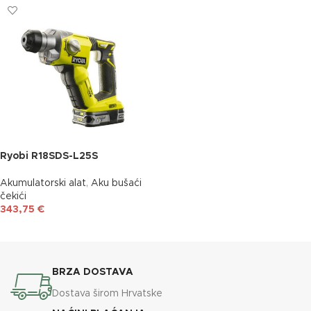
Ryobi R18SDS-L25S
Akumulatorski alat
,
Aku bušaći
čekići
343,75
€
DODAJ U KOŠARICU
BRZA DOSTAVA
Dostava širom Hrvatske