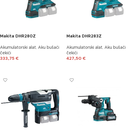
Makita DHR280Z
Makita DHR283Z
Akumulatorski alat
,
Aku bušaći
Akumulatorski alat
,
Aku bušaći
čekići
čekići
333,75
€
427,50
€
DODAJ U KOŠARICU
DODAJ U KOŠARICU