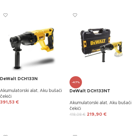
DODAJ U KOŠARICU
DODAJ U KOŠARICU
DeWalt DCH133N
-47%
Akumulatorski alat
,
Aku bušaći
DeWalt DCH133NT
čekići
391,53
€
Akumulatorski alat
,
Aku bušaći
čekići
DODAJ U KOŠARICU
219,90
€
418,08
€
DODAJ U KOŠARICU