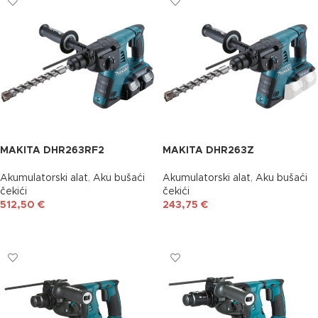
MAKITA DHR263RF2
MAKITA DHR263Z
Akumulatorski alat
,
Aku bušaći
Akumulatorski alat
,
Aku bušaći
čekići
čekići
512,50
€
243,75
€
DODAJ U KOŠARICU
DODAJ U KOŠARICU