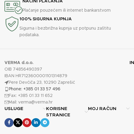
NAĆINI PLAĆANJA
Plaćanje pouzećem ili internet bankarstvom
100% SIGURNA KUPNJA
Sigurna i bezbrižna kupnja uz potpunu zaštitu
podataka.
I
VERMA d.o.o.
OIB 74856490397
IBAN HR7123600001101314879
Pere Devćiča 23, 10290 Zaprešić
Phone: +385 01 33 57 496
Fax: +385 01 33 11 652
Mail:
verma@verma.hr
USLUGE
KORISNE
MOJ RAČUN
STRANICE