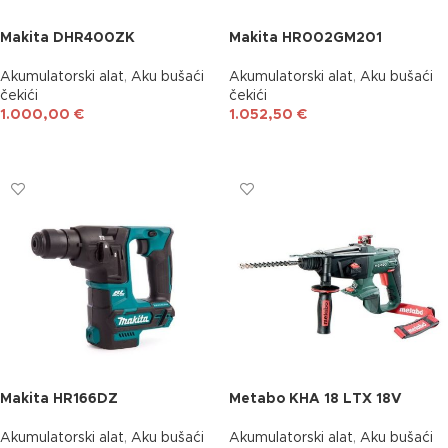
Makita DHR400ZK
Makita HR002GM201
Akumulatorski alat
,
Aku bušaći
Akumulatorski alat
,
Aku bušaći
čekići
čekići
1.000,00
€
1.052,50
€
DODAJ U KOŠARICU
DODAJ U KOŠARICU
Makita HR166DZ
Metabo KHA 18 LTX 18V
Akumulatorski alat
,
Aku bušaći
Akumulatorski alat
,
Aku bušaći