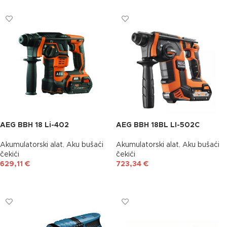
AEG BBH 18 Li-402
AEG BBH 18BL LI-502C
Akumulatorski alat
,
Aku bušaći
Akumulatorski alat
,
Aku bušaći
čekići
čekići
629,11
€
723,34
€
DODAJ U KOŠARICU
DODAJ U KOŠARICU