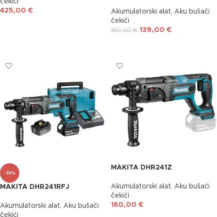
čekići
425,00
€
Akumulatorski alat
,
Aku bušaći
čekići
DODAJ U KOŠARICU
139,00
€
160,00
€
DODAJ U KOŠARICU
MAKITA DHR241Z
-13%
Akumulatorski alat
,
Aku bušaći
MAKITA DHR241RFJ
čekići
160,00
€
Akumulatorski alat
,
Aku bušaći
čekići