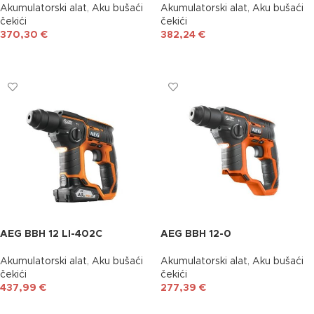
Akumulatorski alat
,
Aku bušaći
Akumulatorski alat
,
Aku bušaći
čekići
čekići
370,30
€
382,24
€
DODAJ U KOŠARICU
DODAJ U KOŠARICU
AEG BBH 12 LI-402C
AEG BBH 12-0
Akumulatorski alat
,
Aku bušaći
Akumulatorski alat
,
Aku bušaći
čekići
čekići
437,99
€
277,39
€
DODAJ U KOŠARICU
DODAJ U KOŠARICU