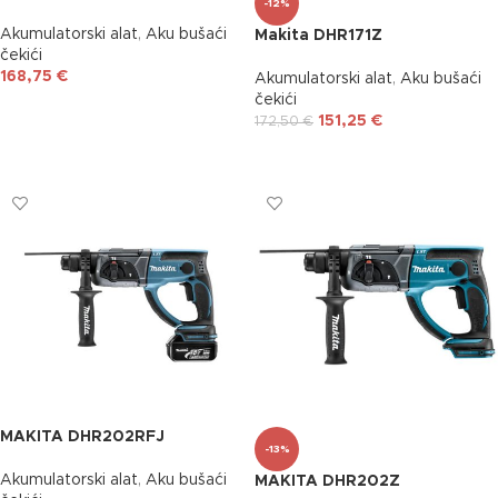
-12%
Akumulatorski alat
,
Aku bušaći
Makita DHR171Z
čekići
168,75
€
Akumulatorski alat
,
Aku bušaći
čekići
DODAJ U KOŠARICU
151,25
€
172,50
€
DODAJ U KOŠARICU
MAKITA DHR202RFJ
-13%
Akumulatorski alat
,
Aku bušaći
MAKITA DHR202Z