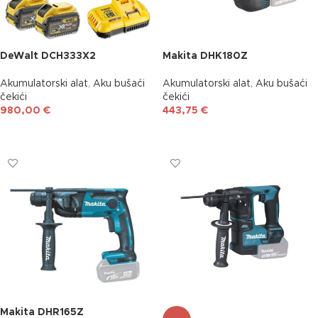
DeWalt DCH333X2
Makita DHK180Z
Akumulatorski alat
,
Aku bušaći
Akumulatorski alat
,
Aku bušaći
čekići
čekići
980,00
€
443,75
€
DODAJ U KOŠARICU
DODAJ U KOŠARICU
Makita DHR165Z