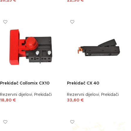
26,25
€
22,30
€
DODAJ U KOŠARICU
DODAJ U KOŠARICU
Prekidač Collomix CX10
Prekidač CX 40
Rezervni dijelovi
,
Prekidači
Rezervni dijelovi
,
Prekidači
18,80
€
33,60
€
DODAJ U KOŠARICU
DODAJ U KOŠARICU