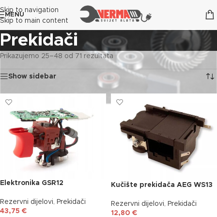
Skip to navigation
MENU
Skip to main content
Prekidači
Prikazujemo 25–48 od 71 rezultata
Show sidebar
Elektronika GSR12
Kučište prekidača AEG WS13
Rezervni dijelovi
,
Prekidači
Rezervni dijelovi
,
Prekidači
43,75
€
12,80
€