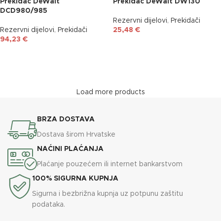
Prekidač DeWalt
Prekidač DeWalt DW130
DCD980/985
Rezervni dijelovi
,
Prekidači
Rezervni dijelovi
,
Prekidači
25,48
€
94,23
€
DODAJ U KOŠARICU
DODAJ U KOŠARICU
Load more products
BRZA DOSTAVA
Dostava širom Hrvatske
NAĆINI PLAĆANJA
Plaćanje pouzećem ili internet bankarstvom
100% SIGURNA KUPNJA
Sigurna i bezbrižna kupnja uz potpunu zaštitu
podataka.