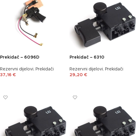
Prekidač – 6096D
Prekidač – 6310
Rezervni dijelovi
,
Prekidači
Rezervni dijelovi
,
Prekidači
37,16
€
29,20
€
DODAJ U KOŠARICU
DODAJ U KOŠARICU