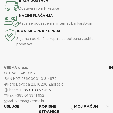
BRZA DOSTAVA
Dostava širom Hrvatske
NAĆINI PLAĆANJA
Plaćanje pouzećem ili internet bankarstvom
100% SIGURNA KUPNJA
Sigurna i bezbrižna kupnja uz potpunu zaštitu
podataka.
I
VERMA d.o.o.
OIB 74856490397
IBAN HR7123600001101314879
Pere Devćiča 23, 10290 Zaprešić
Phone: +385 01 33 57 496
Fax: +385 01 33 11 652
Mail:
verma@verma.hr
USLUGE
KORISNE
MOJ RAČUN
STRANICE