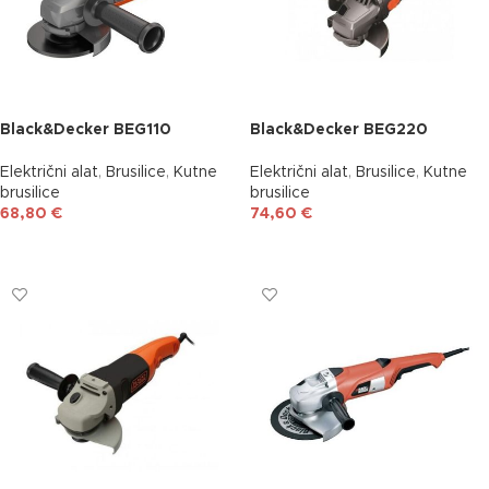
Black&Decker BEG110
Black&Decker BEG220
Električni alat
,
Brusilice
,
Kutne
Električni alat
,
Brusilice
,
Kutne
brusilice
brusilice
68,80
€
74,60
€
DODAJ U KOŠARICU
DODAJ U KOŠARICU