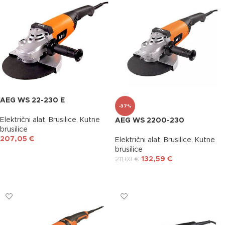
AEG WS 22-230 E
-37%
Električni alat
,
Brusilice
,
Kutne
AEG WS 2200-230
brusilice
207,05
€
Električni alat
,
Brusilice
,
Kutne
brusilice
DODAJ U KOŠARICU
132,59
€
211,03
€
DODAJ U KOŠARICU