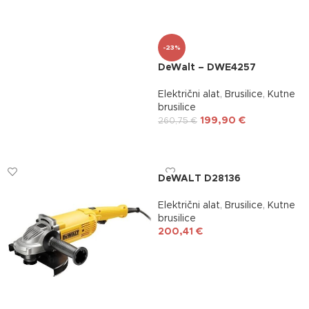
-23%
DeWalt – DWE4257
Električni alat
,
Brusilice
,
Kutne
brusilice
199,90
€
260,75
€
DODAJ U KOŠARICU
DeWALT D28136
Električni alat
,
Brusilice
,
Kutne
brusilice
200,41
€
DODAJ U KOŠARICU