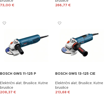
brusilice
brusilice
73,00
€
266,77
€
DODAJ U KOŠARICU
DODAJ U KOŠARICU
BOSCH GWS 11-125 P
BOSCH GWS 13-125 CIE
Električni alat
,
Brusilice
,
Kutne
Električni alat
,
Brusilice
,
Kutne
brusilice
brusilice
208,37
€
213,68
€
DODAJ U KOŠARICU
DODAJ U KOŠARICU