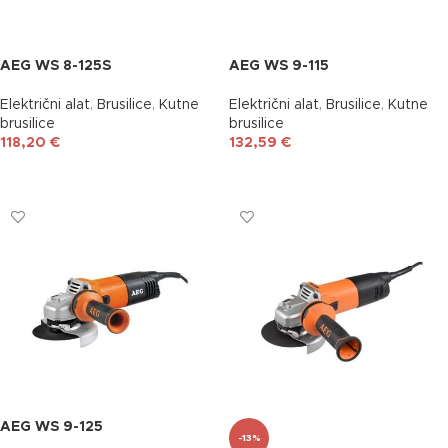
AEG WS 8-125S
AEG WS 9-115
Električni alat
,
Brusilice
,
Kutne
Električni alat
,
Brusilice
,
Kutne
brusilice
brusilice
118,20
€
132,59
€
DODAJ U KOŠARICU
DODAJ U KOŠARICU
AEG WS 9-125
-13%