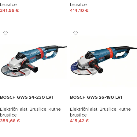
brusilice
brusilice
241,56
€
414,10
€
DODAJ U KOŠARICU
DODAJ U KOŠARICU
BOSCH GWS 24-230 LVI
BOSCH GWS 26-180 LVI
Električni alat
,
Brusilice
,
Kutne
Električni alat
,
Brusilice
,
Kutne
brusilice
brusilice
359,68
€
415,42
€
DODAJ U KOŠARICU
DODAJ U KOŠARICU