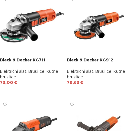
Black & Decker KG711
Black & Decker KG912
Električni alat
,
Brusilice
,
Kutne
Električni alat
,
Brusilice
,
Kutne
brusilice
brusilice
73,00
€
79,63
€
DODAJ U KOŠARICU
DODAJ U KOŠARICU