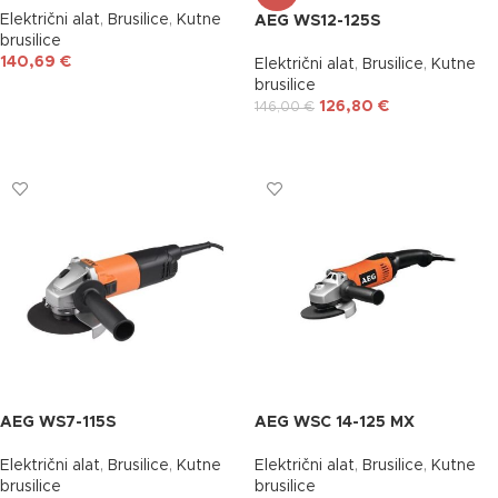
Električni alat
,
Brusilice
,
Kutne
AEG WS12-125S
brusilice
140,69
€
Električni alat
,
Brusilice
,
Kutne
brusilice
DODAJ U KOŠARICU
126,80
€
146,00
€
DODAJ U KOŠARICU
AEG WS7-115S
AEG WSC 14-125 MX
Električni alat
,
Brusilice
,
Kutne
Električni alat
,
Brusilice
,
Kutne
brusilice
brusilice