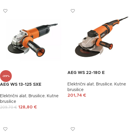
AEG WS 22-180 E
-39%
Električni alat
,
Brusilice
,
Kutne
AEG WS 13-125 SXE
brusilice
201,74
€
Električni alat
,
Brusilice
,
Kutne
brusilice
DODAJ U KOŠARICU
128,80
€
209,70
€
DODAJ U KOŠARICU