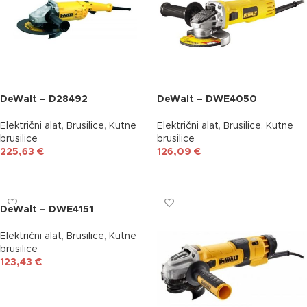
DeWalt – D28492
DeWalt – DWE4050
Električni alat
,
Brusilice
,
Kutne
Električni alat
,
Brusilice
,
Kutne
brusilice
brusilice
225,63
€
126,09
€
DODAJ U KOŠARICU
DODAJ U KOŠARICU
DeWalt – DWE4151
Električni alat
,
Brusilice
,
Kutne
brusilice
123,43
€
DODAJ U KOŠARICU