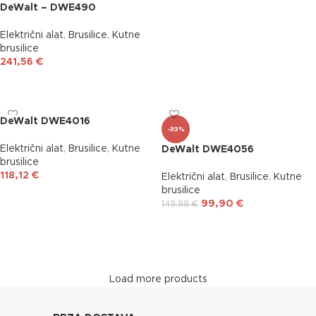
DeWalt – DWE490
Električni alat
,
Brusilice
,
Kutne
brusilice
241,56
€
DODAJ U KOŠARICU
DeWalt DWE4016
-33%
Električni alat
,
Brusilice
,
Kutne
DeWalt DWE4056
brusilice
118,12
€
Električni alat
,
Brusilice
,
Kutne
brusilice
DODAJ U KOŠARICU
99,90
€
149,98
€
DODAJ U KOŠARICU
Load more products