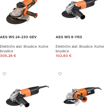
AEG WS 24-230 GEV
AEG WS 8-115S
Električni alat
,
Brusilice
,
Kutne
Električni alat
,
Brusilice
,
Kutne
brusilice
brusilice
305,26
€
102,60
€
DODAJ U KOŠARICU
DODAJ U KOŠARICU