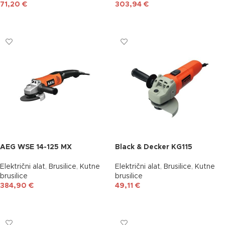
71,20
€
303,94
€
DODAJ U KOŠARICU
DODAJ U KOŠARICU
AEG WSE 14-125 MX
Black & Decker KG115
Električni alat
,
Brusilice
,
Kutne
Električni alat
,
Brusilice
,
Kutne
brusilice
brusilice
384,90
€
49,11
€
DODAJ U KOŠARICU
DODAJ U KOŠARICU