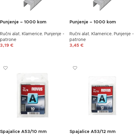
Punjenje – 1000 kom
Punjenje – 1000 kom
Ručni alat
,
Klamerice
,
Punjenje -
Ručni alat
,
Klamerice
,
Punjenje -
patrone
patrone
3,19
€
3,45
€
DODAJ U KOŠARICU
DODAJ U KOŠARICU
Spajalice A53/10 mm
Spajalice A53/12 mm