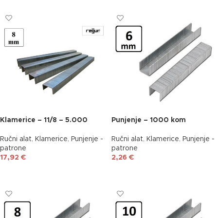
Klamerice – 11/8 – 5.000
Punjenje – 1000 kom
Ručni alat
,
Klamerice
,
Punjenje -
Ručni alat
,
Klamerice
,
Punjenje -
patrone
patrone
17,92
€
2,26
€
DODAJ U KOŠARICU
DODAJ U KOŠARICU