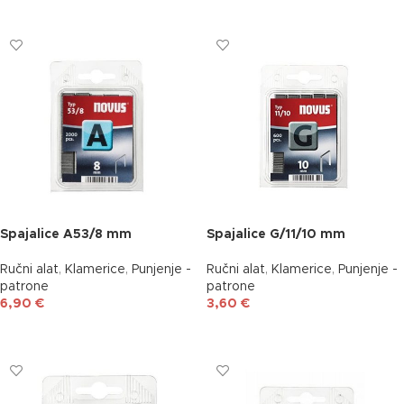
DODAJ U KOŠARICU
DODAJ U KOŠARICU
Spajalice A53/8 mm
Spajalice G/11/10 mm
Ručni alat
,
Klamerice
,
Punjenje -
Ručni alat
,
Klamerice
,
Punjenje -
patrone
patrone
6,90
€
3,60
€
DODAJ U KOŠARICU
DODAJ U KOŠARICU