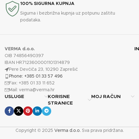
100% SIGURNA KUPNJA
Sigurna i bezbrižna kupnja uz potpunu zaštitu
podataka.
I
VERMA d.o.o.
OIB 74856490397
IBAN HR7123600001101314879
Pere Devćiča 23, 10290 Zaprešić
Phone: +385 01 33 57 496
Fax: +385 01 33 11 652
Mail:
verma@verma.hr
USLUGE
KORISNE
MOJ RAČUN
STRANICE
Copyright © 2025
Verma d.o.o.
Sva prava pridržana.