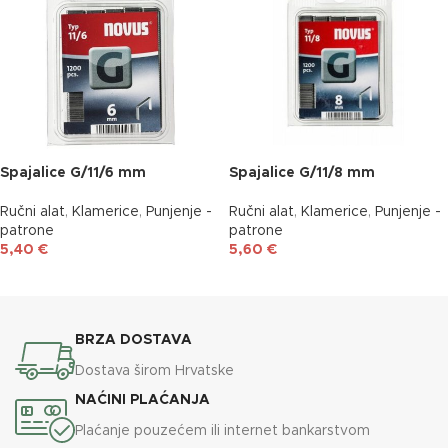
Spajalice G/11/6 mm
Spajalice G/11/8 mm
Ručni alat
,
Klamerice
,
Punjenje -
Ručni alat
,
Klamerice
,
Punjenje -
patrone
patrone
5,40
€
5,60
€
DODAJ U KOŠARICU
DODAJ U KOŠARICU
BRZA DOSTAVA
Dostava širom Hrvatske
NAĆINI PLAĆANJA
Plaćanje pouzećem ili internet bankarstvom