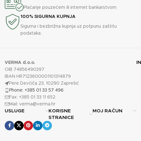
Plaćanje pouzećem ili internet bankarstvom
100% SIGURNA KUPNJA
Sigurna i bezbrižna kupnja uz potpunu zaštitu
podataka.
I
VERMA d.o.o.
OIB 74856490397
IBAN HR7123600001101314879
Pere Devćiča 23, 10290 Zaprešić
Phone: +385 01 33 57 496
Fax: +385 01 33 11 652
Mail:
verma@verma.hr
USLUGE
KORISNE
MOJ RAČUN
STRANICE