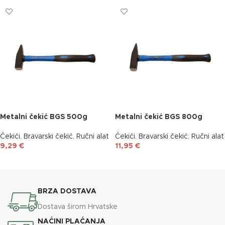
Metalni čekić BGS 500g
Metalni čekić BGS 800g
Čekići
,
Bravarski čekić
,
Ručni alat
Čekići
,
Bravarski čekić
,
Ručni alat
9,29
€
11,95
€
DODAJ U KOŠARICU
DODAJ U KOŠARICU
BRZA DOSTAVA
Dostava širom Hrvatske
NAĆINI PLAĆANJA