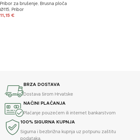
Pribor za brušenje
,
Brusna ploča
Ø115
,
Pribor
11,15
€
DODAJ U KOŠARICU
BRZA DOSTAVA
Dostava širom Hrvatske
NAĆINI PLAĆANJA
Plaćanje pouzećem ili internet bankarstvom
100% SIGURNA KUPNJA
Sigurna i bezbrižna kupnja uz potpunu zaštitu
podataka.