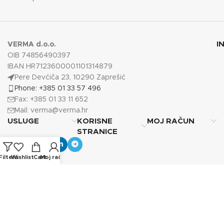
I
VERMA d.o.o.
OIB 74856490397
IBAN HR7123600001101314879
Pere Devćiča 23, 10290 Zaprešić
Phone: +385 01 33 57 496
Fax: +385 01 33 11 652
Mail:
verma@verma.hr
USLUGE
KORISNE
MOJ RAČUN
STRANICE
Filters
Wishlist
Cart
Moj račun
Copyright © 2025
Verma d.o.o.
Sva prava pridržana.
Photos by Vecteezy