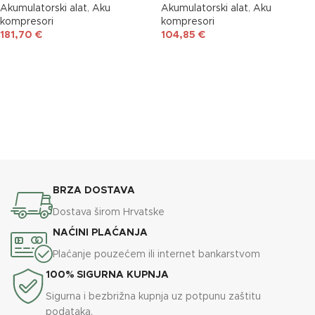
Akumulatorski alat
,
Aku
Akumulatorski alat
,
Aku
kompresori
kompresori
181,70
€
104,85
€
DODAJ U KOŠARICU
DODAJ U KOŠARICU
BRZA DOSTAVA
Dostava širom Hrvatske
NAĆINI PLAĆANJA
Plaćanje pouzećem ili internet bankarstvom
100% SIGURNA KUPNJA
Sigurna i bezbrižna kupnja uz potpunu zaštitu
podataka.