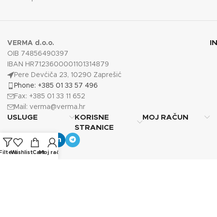
I
VERMA d.o.o.
OIB 74856490397
IBAN HR7123600001101314879
Pere Devćiča 23, 10290 Zaprešić
Phone: +385 01 33 57 496
Fax: +385 01 33 11 652
Mail:
verma@verma.hr
USLUGE
KORISNE
MOJ RAČUN
STRANICE
Filters
Wishlist
Cart
Moj račun
Copyright © 2025
Verma d.o.o.
Sva prava pridržana.
Photos by Vecteezy