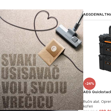
Najbolja tehnologija za bater
AEG
DEWALT
M
shop now
-24%
AEG Quickstack
Ručni alat
,
Opre
koferi