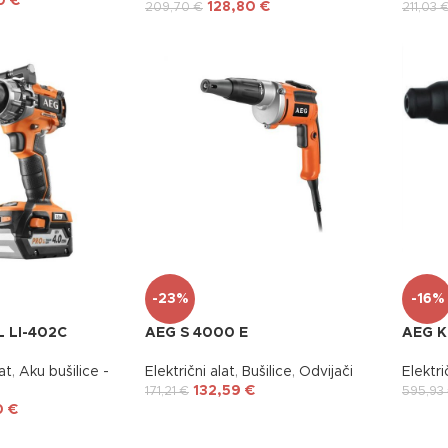
90
€
128,80
€
209,70
€
211,03
-23%
-16%
 LI-402C
AEG S 4000 E
AEG K
at
,
Aku bušilice -
Električni alat
,
Bušilice
,
Odvijači
Elektri
132,59
€
171,21
€
595,93
0
€