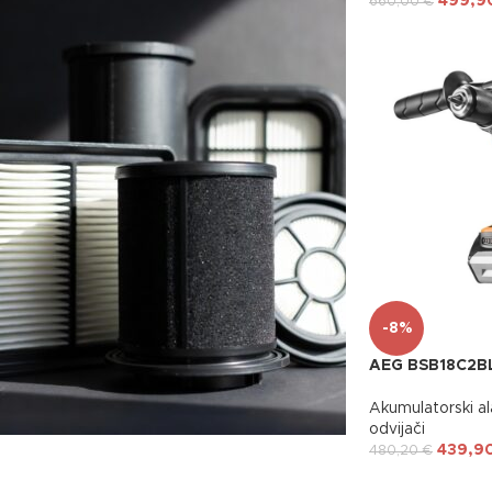
499,
660,00
€
Kompletni
pribor za vaš
usisavač
-8%
AEG BSB18C2BL
Akumulatorski al
odvijači
439,9
480,20
€
Filteri za usisavače