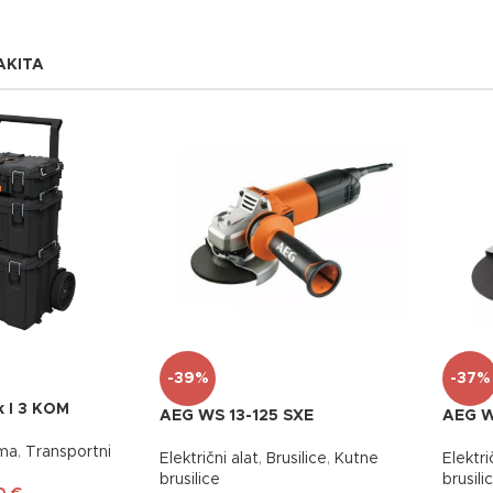
ije
AKITA
-39%
-37%
 I 3 KOM
AEG WS 13-125 SXE
AEG W
ma
,
Transportni
Električni alat
,
Brusilice
,
Kutne
Elektri
brusilice
brusili