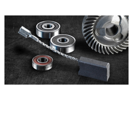
REZERVNI DIJELOVI
Sve što vam treba
za brzi popravak
Detalji