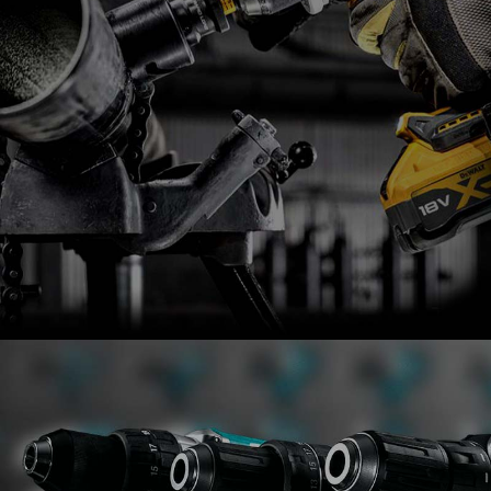
ALAT ZA PROFESIONALCE
Velika ponuda DeWalt
alata