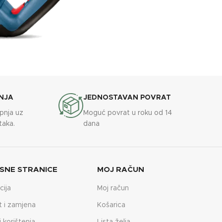
NJA
JEDNOSTAVAN POVRAT
upnja uz
Moguć povrat u roku od 14
taka.
dana
SNE STRANICE
MOJ RAČUN
cija
Moj račun
t i zamjena
Košarica