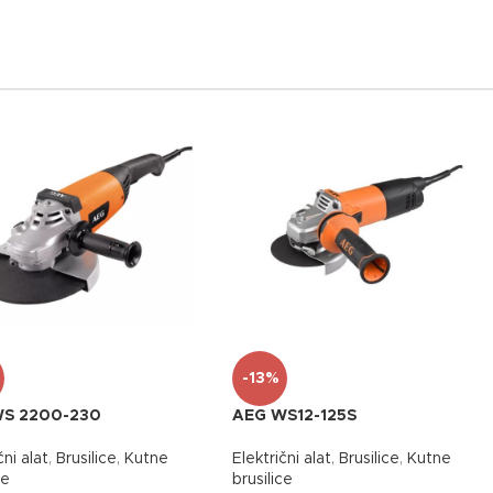
-13%
S 2200-230
AEG WS12-125S
čni alat
,
Brusilice
,
Kutne
Električni alat
,
Brusilice
,
Kutne
ce
brusilice