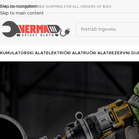
Skip to navigation
ENGLISH
COUNTRY
FREE SHIPPING FOR ALL ORDERS OF $150
Skip to main content
KUMULATORSKI ALAT
ELEKTRIČNI ALAT
RUČNI ALAT
REZERVNI DIJ