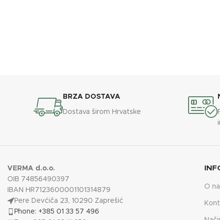
BRZA DOSTAVA
Dostava širom Hrvatske
INF
VERMA d.o.o.
OIB 74856490397
O n
IBAN HR7123600001101314879
Pere Devćiča 23, 10290 Zaprešić
Kont
Phone: +385 01 33 57 496