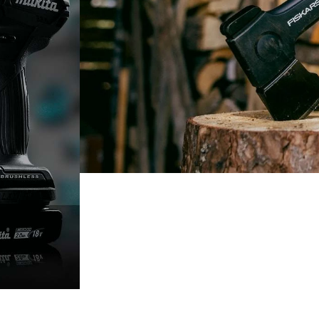
FISKAR ALAT
Sem' see posekel... i
cijene!
VIŠE