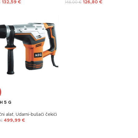
132,59
€
126,80
€
€
146,00
€
H 5 G
čni alat
,
Udarni-bušaći čekići
499,99
€
€