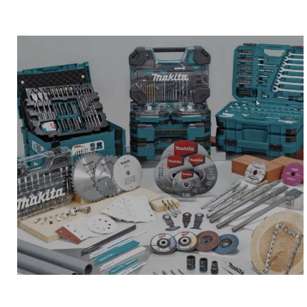
Zamijenite filter na
vrijeme
POGLEDAJ PONUDU
Pribor