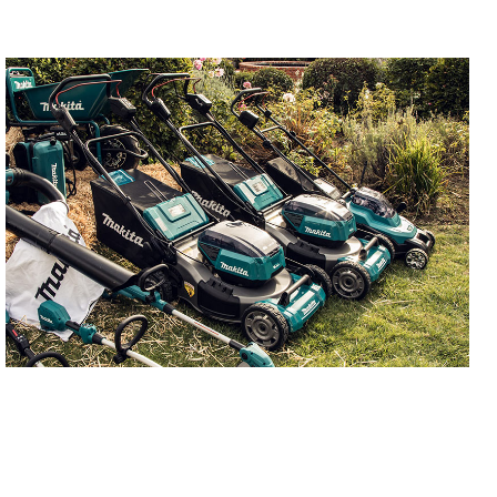
VRTNI ALAT
Sve što tvoj vrt treba