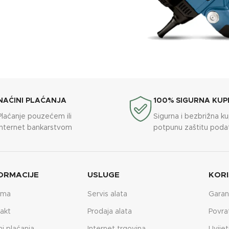
NAĆINI PLAĆANJA
100% SIGURNA KUP
Plaćanje pouzećem ili
Sigurna i bezbrižna k
internet bankarstvom
potpunu zaštitu poda
ORMACIJE
USLUGE
KORI
ama
Servis alata
Garan
akt
Prodaja alata
Povra