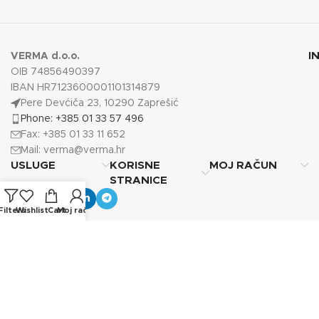
I
VERMA d.o.o.
OIB 74856490397
IBAN HR7123600001101314879
Pere Devćiča 23, 10290 Zaprešić
Phone: +385 01 33 57 496
Fax: +385 01 33 11 652
Mail:
verma@verma.hr
USLUGE
KORISNE
MOJ RAČUN
STRANICE
Filters
Wishlist
Cart
Moj račun
Copyright © 2025
Verma d.o.o.
Sva prava pridržana.
Photos by Vecteezy