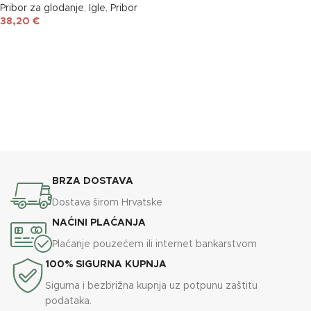
Pribor za glodanje
,
Igle
,
Pribor
38,20
€
DODAJ U KOŠARICU
BRZA DOSTAVA
Dostava širom Hrvatske
NAĆINI PLAĆANJA
Plaćanje pouzećem ili internet bankarstvom
100% SIGURNA KUPNJA
Sigurna i bezbrižna kupnja uz potpunu zaštitu
podataka.