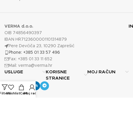
I
VERMA d.o.o.
OIB 74856490397
IBAN HR7123600001101314879
Pere Devćiča 23, 10290 Zaprešić
Phone: +385 01 33 57 496
Fax: +385 01 33 11 652
Mail:
verma@verma.hr
USLUGE
KORISNE
MOJ RAČUN
STRANICE
Filters
Wishlist
Cart
Moj račun
Copyright © 2025
Verma d.o.o.
Sva prava pridržana.
Photos by Vecteezy