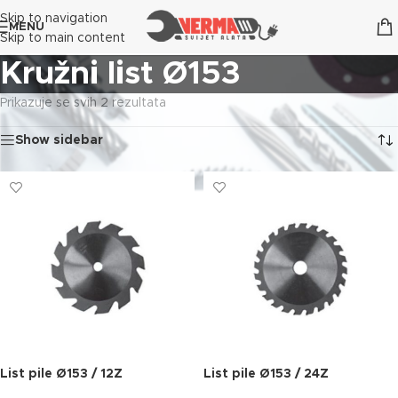
Skip to navigation
MENU
Skip to main content
Kružni list Ø153
Prikazuje se svih 2 rezultata
Show sidebar
List pile Ø153 / 12Z
List pile Ø153 / 24Z