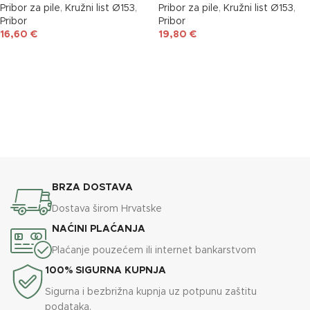
Pribor za pile
,
Kružni list Ø153
,
Pribor za pile
,
Kružni list Ø153
,
Pribor
Pribor
16,60
€
19,80
€
DODAJ U KOŠARICU
DODAJ U KOŠARICU
BRZA DOSTAVA
Dostava širom Hrvatske
NAĆINI PLAĆANJA
Plaćanje pouzećem ili internet bankarstvom
100% SIGURNA KUPNJA
Sigurna i bezbrižna kupnja uz potpunu zaštitu
podataka.