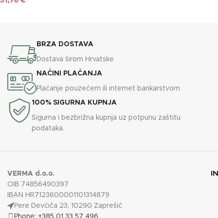
51,76
€
DODAJ U KOŠARICU
DODAJ U KOŠARICU
BRZA DOSTAVA
Dostava širom Hrvatske
NAĆINI PLAĆANJA
Plaćanje pouzećem ili internet bankarstvom
100% SIGURNA KUPNJA
Sigurna i bezbrižna kupnja uz potpunu zaštitu
podataka.
I
VERMA d.o.o.
OIB 74856490397
IBAN HR7123600001101314879
Pere Devćiča 23, 10290 Zaprešić
Phone: +385 01 33 57 496