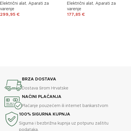
Električni alat
,
Aparati za
Električni alat
,
Aparati za
varenje
varenje
299,95
€
177,85
€
DODAJ U KOŠARICU
DODAJ U KOŠARICU
BRZA DOSTAVA
Dostava širom Hrvatske
NAĆINI PLAĆANJA
Plaćanje pouzećem ili internet bankarstvom
100% SIGURNA KUPNJA
Sigurna i bezbrižna kupnja uz potpunu zaštitu
podataka.