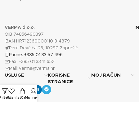
I
VERMA d.o.o.
OIB 74856490397
IBAN HR7123600001101314879
Pere Devćiča 23, 10290 Zaprešić
Phone: +385 01 33 57 496
Fax: +385 01 33 11 652
Mail:
verma@verma.hr
USLUGE
KORISNE
MOJ RAČUN
STRANICE
Filters
Wishlist
Cart
Moj račun
Copyright © 2025
Verma d.o.o.
Sva prava pridržana.
Photos by Vecteezy