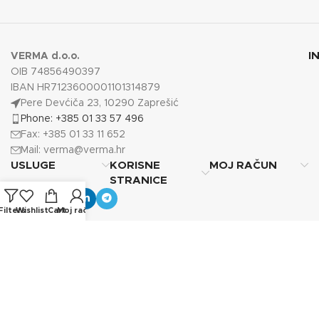
I
VERMA d.o.o.
OIB 74856490397
IBAN HR7123600001101314879
Pere Devćiča 23, 10290 Zaprešić
Phone: +385 01 33 57 496
Fax: +385 01 33 11 652
Mail:
verma@verma.hr
USLUGE
KORISNE
MOJ RAČUN
STRANICE
Filters
Wishlist
Cart
Moj račun
Copyright © 2025
Verma d.o.o.
Sva prava pridržana.
Photos by Vecteezy