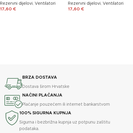
Rezervni dijelovi
,
Ventilatori
Rezervni dijelovi
,
Ventilatori
17,60
€
17,60
€
DODAJ U KOŠARICU
DODAJ U KOŠARICU
BRZA DOSTAVA
Dostava širom Hrvatske
NAĆINI PLAĆANJA
Plaćanje pouzećem ili internet bankarstvom
100% SIGURNA KUPNJA
Sigurna i bezbrižna kupnja uz potpunu zaštitu
podataka.