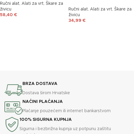
Ručni alat
,
Alati za vrt
,
Škare za
živicu
Ručni alat
,
Alati za vrt
,
Škare za
58,40
€
živicu
34,99
€
DODAJ U KOŠARICU
DODAJ U KOŠARICU
BRZA DOSTAVA
Dostava širom Hrvatske
NAĆINI PLAĆANJA
Plaćanje pouzećem ili internet bankarstvom
100% SIGURNA KUPNJA
Sigurna i bezbrižna kupnja uz potpunu zaštitu