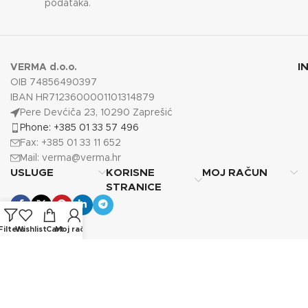
podataka.
I
VERMA d.o.o.
OIB 74856490397
IBAN HR7123600001101314879
Pere Devćiča 23, 10290 Zaprešić
Phone: +385 01 33 57 496
Fax: +385 01 33 11 652
Mail:
verma@verma.hr
USLUGE
KORISNE
MOJ RAČUN
STRANICE
Filters
Wishlist
Cart
Moj račun
Copyright © 2025
Verma d.o.o.
Sva prava pridržana.
Photos by Vecteezy