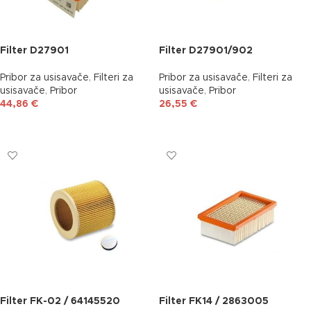
Filter D27901
Filter D27901/902
Pribor za usisavače
,
Filteri za
Pribor za usisavače
,
Filteri za
usisavače
,
Pribor
usisavače
,
Pribor
44,86
€
26,55
€
DODAJ U KOŠARICU
DODAJ U KOŠARICU
Filter FK-02 / 64145520
Filter FK14 / 2863005