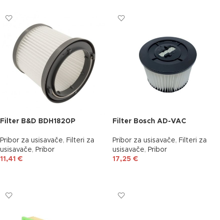
Filter B&D BDH1820P
Filter Bosch AD-VAC
Pribor za usisavače
,
Filteri za
Pribor za usisavače
,
Filteri za
usisavače
,
Pribor
usisavače
,
Pribor
11,41
€
17,25
€
DODAJ U KOŠARICU
DODAJ U KOŠARICU