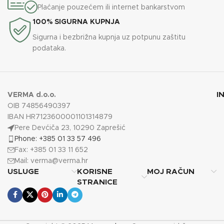
Plaćanje pouzećem ili internet bankarstvom
100% SIGURNA KUPNJA
Sigurna i bezbrižna kupnja uz potpunu zaštitu
podataka.
I
VERMA d.o.o.
OIB 74856490397
IBAN HR7123600001101314879
Pere Devćiča 23, 10290 Zaprešić
Phone: +385 01 33 57 496
Fax: +385 01 33 11 652
Mail:
verma@verma.hr
USLUGE
KORISNE
MOJ RAČUN
STRANICE