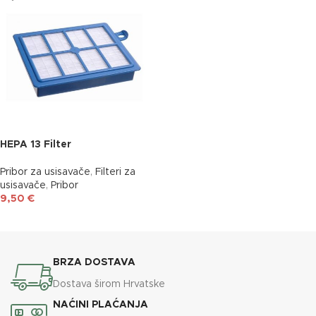
HEPA 13 Filter
Pribor za usisavače
,
Filteri za
usisavače
,
Pribor
9,50
€
DODAJ U KOŠARICU
BRZA DOSTAVA
Dostava širom Hrvatske
NAĆINI PLAĆANJA