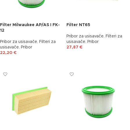
Filter Milwaukee AP/AS I FK-
Filter NT65
12
Pribor za usisavače
,
Filteri za
Pribor za usisavače
,
Filteri za
usisavače
,
Pribor
usisavače
,
Pribor
27,87
€
22,20
€
DODAJ U KOŠARICU
DODAJ U KOŠARICU