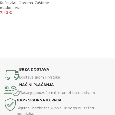
Ručni alat
,
Oprema
,
Zaštitne
maske - viziri
7,43
€
DODAJ U KOŠARICU
BRZA DOSTAVA
Dostava širom Hrvatske
NAĆINI PLAĆANJA
Plaćanje pouzećem ili internet bankarstvom
100% SIGURNA KUPNJA
Sigurna i bezbrižna kupnja uz potpunu zaštitu
podataka.