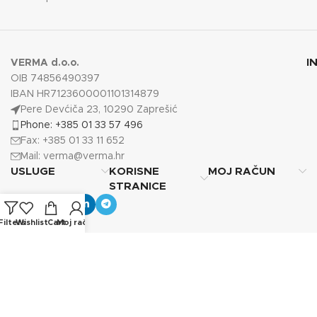
I
VERMA d.o.o.
OIB 74856490397
IBAN HR7123600001101314879
Pere Devćiča 23, 10290 Zaprešić
Phone: +385 01 33 57 496
Fax: +385 01 33 11 652
Mail:
verma@verma.hr
USLUGE
KORISNE
MOJ RAČUN
STRANICE
Filters
Wishlist
Cart
Moj račun
Copyright © 2025
Verma d.o.o.
Sva prava pridržana.
Photos by Vecteezy