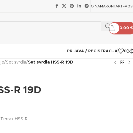
O NAMA
KONTAKT
FAQS
0,00
€
PRIJAVA / REGISTRACIJA
0
nje
/
Set svrdla
/
Set svrdla HSS-R 19D
SS-R 19D
o Terrax HSS-R