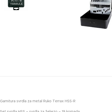
Garnitura svrdla za metal Ruko Terrax HSS-R
Set svrdla HSS – svrdla za željezo – 19 komada