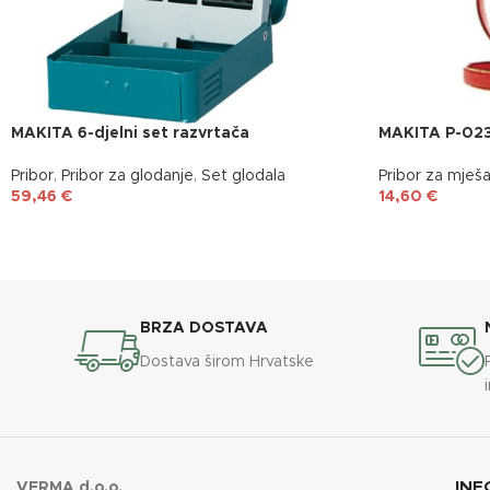
MAKITA 6-djelni set razvrtača
MAKITA P-02
Pribor
,
Pribor za glodanje
,
Set glodala
Pribor za mješa
59,46
€
14,60
€
BRZA DOSTAVA
Dostava širom Hrvatske
INF
VERMA d.o.o.