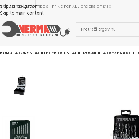
Skip to navigation
ENGLISH
COUNTRY
FREE SHIPPING FOR ALL ORDERS OF $150
Skip to main content
KUMULATORSKI ALAT
ELEKTRIČNI ALAT
RUČNI ALAT
REZERVNI DIJ