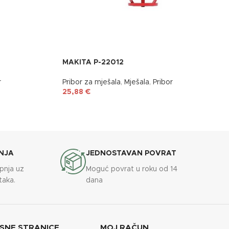
MAKITA P-22012
r
Pribor za mješala
,
Mješala
,
Pribor
25,88
€
NJA
JEDNOSTAVAN POVRAT
upnja uz
Moguć povrat u roku od 14
taka.
dana
SNE STRANICE
MOJ RAČUN