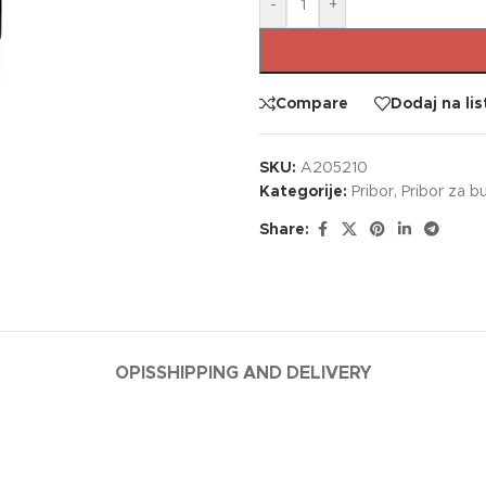
-
+
Compare
Dodaj na lis
SKU:
A205210
Kategorije:
Pribor
,
Pribor za b
Share:
OPIS
SHIPPING AND DELIVERY