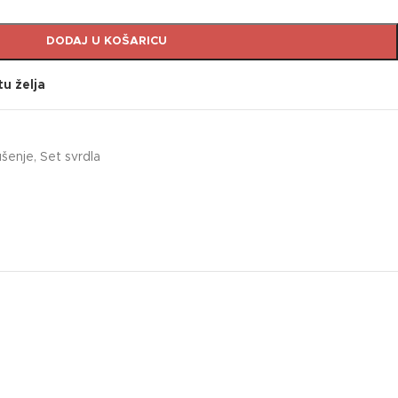
DODAJ U KOŠARICU
tu želja
ušenje
,
Set svrdla