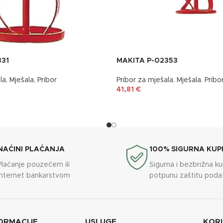
331
MAKITA P-02353
la
,
Mješala
,
Pribor
Pribor za mješala
,
Mješala
,
Pribo
41,81
€
NAĆINI PLAĆANJA
100% SIGURNA KUP
Plaćanje pouzećem ili
Sigurna i bezbrižna k
internet bankarstvom
potpunu zaštitu poda
ORMACIJE
USLUGE
KORI