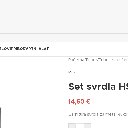
ELOVI
PRIBOR
VRTNI ALAT
Početna
/
Pribor
/
Pribor za buše
RUKO
Set svrdla H
14,60
€
Garnitura svrdla za metal Ruk