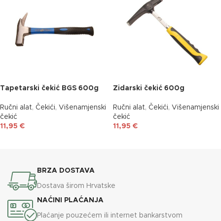
Tapetarski čekić BGS 600g
Zidarski čekić 600g
Ručni alat
,
Čekići
,
Višenamjenski
Ručni alat
,
Čekići
,
Višenamjenski
čekić
čekić
11,95
€
11,95
€
DODAJ U KOŠARICU
DODAJ U KOŠARICU
BRZA DOSTAVA
Dostava širom Hrvatske
NAĆINI PLAĆANJA
Plaćanje pouzećem ili internet bankarstvom