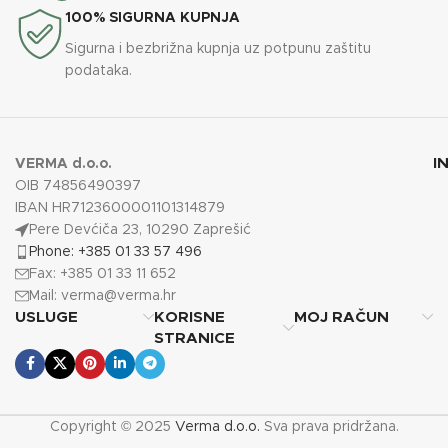
100% SIGURNA KUPNJA
Sigurna i bezbrižna kupnja uz potpunu zaštitu
podataka.
I
VERMA d.o.o.
OIB 74856490397
IBAN HR7123600001101314879
Pere Devćiča 23, 10290 Zaprešić
Phone: +385 01 33 57 496
Fax: +385 01 33 11 652
Mail:
verma@verma.hr
USLUGE
KORISNE
MOJ RAČUN
STRANICE
Copyright © 2025
Verma d.o.o.
Sva prava pridržana.