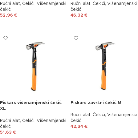
Ručni alat
,
Čekići
,
Višenamjenski
Ručni alat
,
Čekići
,
Višenamjenski
čekić
čekić
52,96
€
46,32
€
DODAJ U KOŠARICU
DODAJ U KOŠARICU
Fiskars višenamjenski čekić
Fiskars završni čekić M
XL
Ručni alat
,
Čekići
,
Višenamjenski
Ručni alat
,
Čekići
,
Višenamjenski
čekić
čekić
42,34
€
51,63
€
DODAJ U KOŠARICU