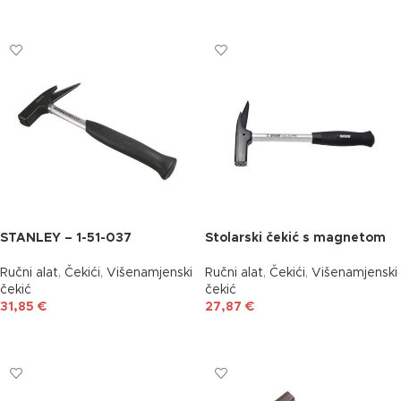
DODAJ U KOŠARICU
STANLEY – 1-51-037
Stolarski čekić s magnetom
Ručni alat
,
Čekići
,
Višenamjenski
Ručni alat
,
Čekići
,
Višenamjenski
čekić
čekić
31,85
€
27,87
€
DODAJ U KOŠARICU
DODAJ U KOŠARICU