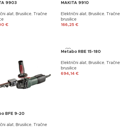
TA 9903
MAKITA 9910
čni alat
,
Brusilice
,
Tračne
Električni alat
,
Brusilice
,
Tračne
ice
brusilice
00
€
166,25
€
Metabo RBE 15-180
Električni alat
,
Brusilice
,
Tračne
brusilice
694,14
€
bo BFE 9-20
čni alat
,
Brusilice
,
Tračne