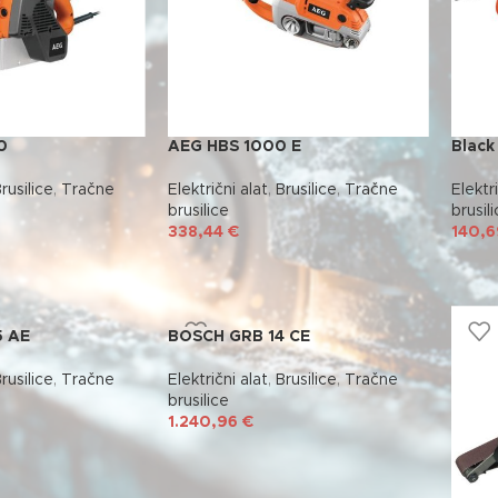
0
AEG HBS 1000 E
Black
rusilice
,
Tračne
Električni alat
,
Brusilice
,
Tračne
Elektri
brusilice
brusil
338,44
€
140,
5 AE
BOSCH GRB 14 CE
rusilice
,
Tračne
Električni alat
,
Brusilice
,
Tračne
brusilice
1.240,96
€