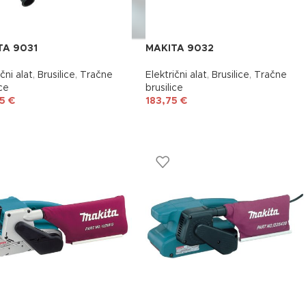
TA 9031
MAKITA 9032
čni alat
,
Brusilice
,
Tračne
Električni alat
,
Brusilice
,
Tračne
ice
brusilice
25
€
183,75
€