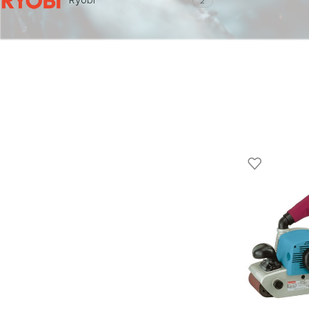
Ryobi
2