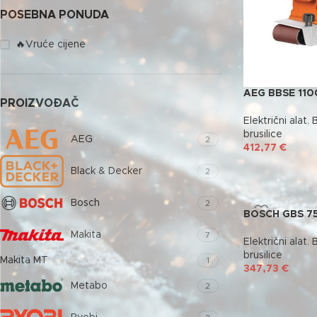
POSEBNA PONUDA
🔥Vruće cijene
AEG BBSE 110
PROIZVOĐAČ
Električni alat
,
B
brusilice
AEG
2
412,77
€
Black & Decker
2
Bosch
2
BOSCH GBS 7
Makita
7
Električni alat
,
B
brusilice
Makita MT
1
347,73
€
Metabo
2