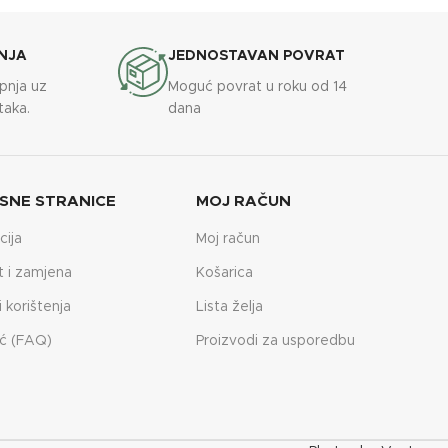
NJA
JEDNOSTAVAN POVRAT
upnja uz
Moguć povrat u roku od 14
taka.
dana
SNE STRANICE
MOJ RAČUN
cija
Moj račun
t i zamjena
Košarica
i korištenja
Lista želja
ć (FAQ)
Proizvodi za usporedbu