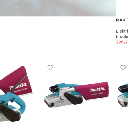
MAKI
Elektri
brusil
226,