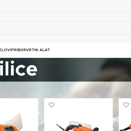
ELOVI
PRIBOR
VRTNI ALAT
lice