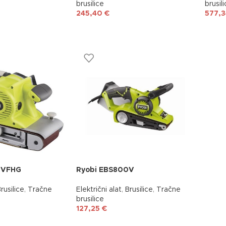
brusilice
brusil
245,40
€
577,
0VFHG
Ryobi EBS800V
rusilice
,
Tračne
Električni alat
,
Brusilice
,
Tračne
brusilice
127,25
€