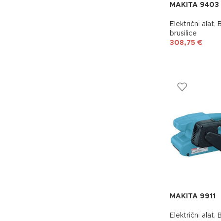
MAKITA 9403
Električni alat
,
B
brusilice
308,75
€
MAKITA 9911
Električni alat
,
B