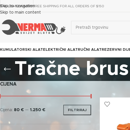
Skip to navigation
ENGLISH
COUNTRY
FREE SHIPPING FOR ALL ORDERS OF $150
Skip to main content
KUMULATORSKI ALAT
ELEKTRIČNI ALAT
RUČNI ALAT
REZERVNI DIJ
Tračne brusi
CIJENA
Cijena:
80 €
—
1.250 €
FILTRIRAJ