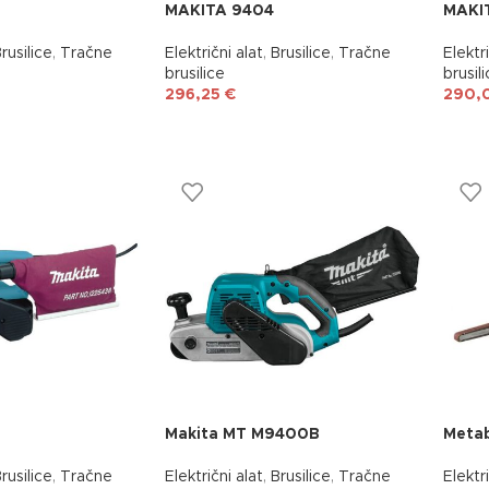
MAKITA 9404
MAKI
rusilice
,
Tračne
Električni alat
,
Brusilice
,
Tračne
Elektri
brusilice
brusil
296,25
€
290,
Makita MT M9400B
Meta
rusilice
,
Tračne
Električni alat
,
Brusilice
,
Tračne
Elektri