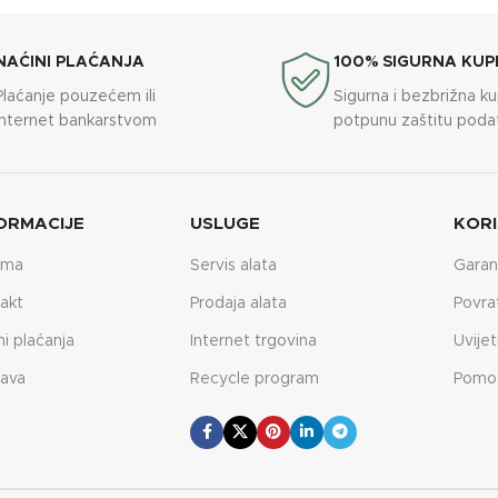
NAĆINI PLAĆANJA
100% SIGURNA KUP
Plaćanje pouzećem ili
Sigurna i bezbrižna k
internet bankarstvom
potpunu zaštitu poda
ORMACIJE
USLUGE
KORI
ama
Servis alata
Garan
akt
Prodaja alata
Povra
ni plaćanja
Internet trgovina
Uvijet
ava
Recycle program
Pomo