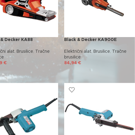
 & Decker KA88
Black & Decker KA900E
čni alat
,
Brusilice
,
Tračne
Električni alat
,
Brusilice
,
Tračne
ice
brusilice
69
€
84,94
€