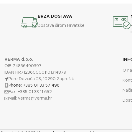
BRZA DOSTAVA
Dostava širom Hrvatske
INF
VERMA d.o.o.
OIB 74856490397
O n
IBAN HR7123600001101314879
Pere Devćiča 23, 10290 Zaprešić
Kont
Phone: +385 01 33 57 496
Nači
Fax: +385 01 33 11 652
Mail:
verma@verma.hr
Dost