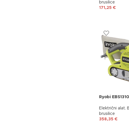
brusilice
171,25
€
Ryobi EBS131
Električni alat
,
B
brusilice
358,35
€