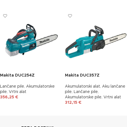
DODAJ U KOŠARICU
Makita DUC254Z
Makita DUC357Z
Lančane pile
,
Akumulatorske
Akumulatorski alat
,
Aku lančane
pile
,
Vrtni alat
pile
,
Lančane pile
,
356,25
€
Akumulatorske pile
,
Vrtni alat
312,15
€
DODAJ U KOŠARICU
DODAJ U KOŠARICU