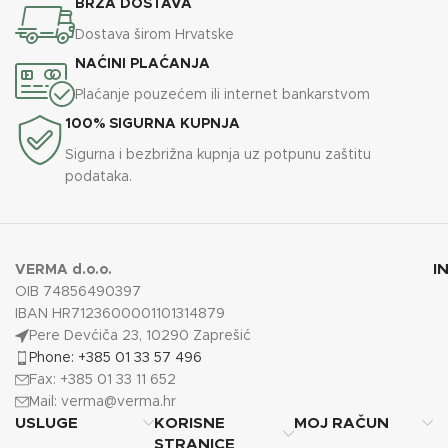
BRZA DOSTAVA
Dostava širom Hrvatske
NAĆINI PLAĆANJA
Plaćanje pouzećem ili internet bankarstvom
100% SIGURNA KUPNJA
Sigurna i bezbrižna kupnja uz potpunu zaštitu
podataka.
I
VERMA d.o.o.
OIB 74856490397
IBAN HR7123600001101314879
Pere Devćiča 23, 10290 Zaprešić
Phone: +385 01 33 57 496
Fax: +385 01 33 11 652
Mail:
verma@verma.hr
USLUGE
KORISNE
MOJ RAČUN
STRANICE