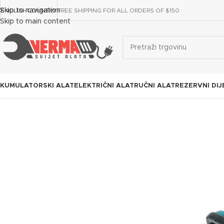
Skip to navigation
ENGLISH
COUNTRY
FREE SHIPPING FOR ALL ORDERS OF $150
Skip to main content
KUMULATORSKI ALAT
ELEKTRIČNI ALAT
RUČNI ALAT
REZERVNI DIJ