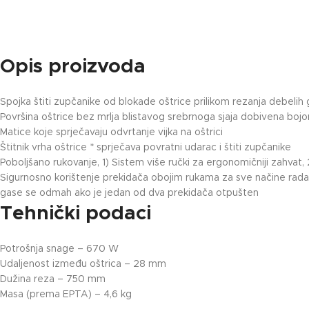
Opis proizvoda
Spojka štiti zupčanike od blokade oštrice prilikom rezanja debelih g
Površina oštrice bez mrlja blistavog srebrnoga sjaja dobivena bojo
Matice koje sprječavaju odvrtanje vijka na oštrici
Štitnik vrha oštrice * sprječava povratni udarac i štiti zupčanike
Poboljšano rukovanje, 1) Sistem više ručki za ergonomičniji zahvat, 
Sigurnosno korištenje prekidača obojim rukama za sve načine rada, 
gase se odmah ako je jedan od dva prekidača otpušten
Tehnički podaci
Potrošnja snage – 670 W
Udaljenost između oštrica – 28 mm
Dužina reza – 750 mm
Masa (prema EPTA) – 4,6 kg