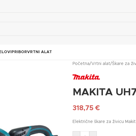
ELOVI
PRIBOR
VRTNI ALAT
Početna
/
Vrtni alat
/
Škare za ži
MAKITA UH
318,75
€
Električne škare za živicu Mak