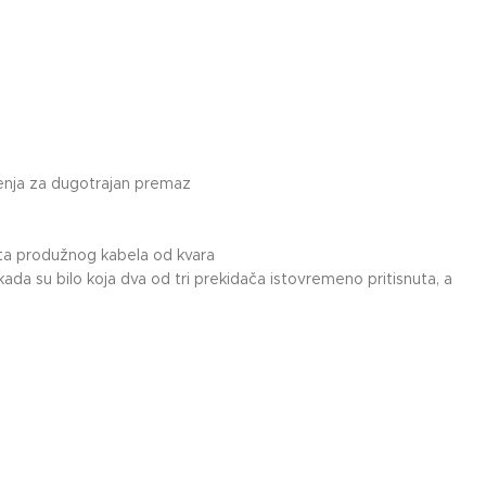
ećenja za dugotrajan premaz
štita produžnog kabela od kvara
da su bilo koja dva od tri prekidača istovremeno pritisnuta, a