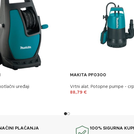
1
MAKITA PF0300
otlačni uređaji
Vrtni alat
,
Potopne pumpe - cr
88,79
€
NAĆINI PLAĆANJA
100% SIGURNA KUP