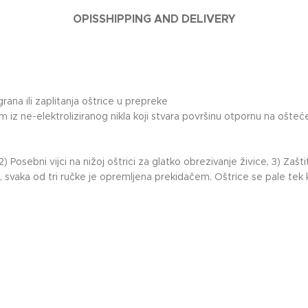
OPIS
SHIPPING AND DELIVERY
rana ili zaplitanja oštrice u prepreke
m iz ne-elektroliziranog nikla koji stvara površinu otpornu na ošt
2) Posebni vijci na nižoj oštrici za glatko obrezivanje živice, 3) Za
svaka od tri ručke je opremljena prekidačem. Oštrice se pale tek ka