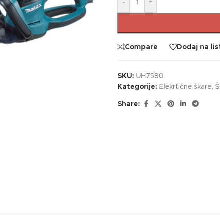
-
+
Compare
Dodaj na lis
SKU:
UH7580
Kategorije:
Elekrtične škare
,
Š
Share: