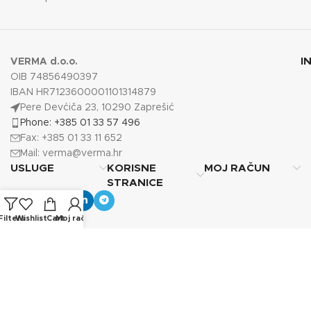
I
VERMA d.o.o.
OIB 74856490397
IBAN HR7123600001101314879
Pere Devćiča 23, 10290 Zaprešić
Phone: +385 01 33 57 496
Fax: +385 01 33 11 652
Mail:
verma@verma.hr
USLUGE
KORISNE
MOJ RAČUN
STRANICE
Filters
Wishlist
Cart
Moj račun
Copyright © 2025
Verma d.o.o.
Sva prava pridržana.
Photos by Vecteezy