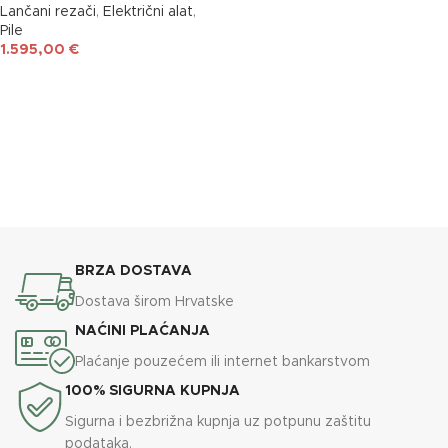
Lančani rezači
,
Električni alat
,
Pile
1.595,00
€
DODAJ U KOŠARICU
BRZA DOSTAVA
Dostava širom Hrvatske
NAĆINI PLAĆANJA
Plaćanje pouzećem ili internet bankarstvom
100% SIGURNA KUPNJA
Sigurna i bezbrižna kupnja uz potpunu zaštitu
podataka.