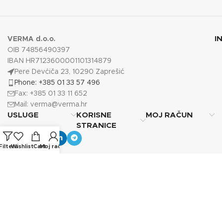
I
VERMA d.o.o.
OIB 74856490397
IBAN HR7123600001101314879
Pere Devćiča 23, 10290 Zaprešić
Phone: +385 01 33 57 496
Fax: +385 01 33 11 652
Mail:
verma@verma.hr
USLUGE
KORISNE
MOJ RAČUN
STRANICE
Filters
Wishlist
Cart
Moj račun
Copyright © 2025
Verma d.o.o.
Sva prava pridržana.
Photos by Vecteezy