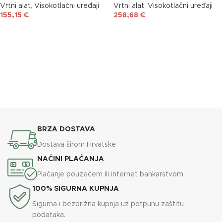
Vrtni alat
,
Visokotlačni uređaji
Vrtni alat
,
Visokotlačni uređaji
155,15
€
258,68
€
DODAJ U KOŠARICU
DODAJ U KOŠARICU
BRZA DOSTAVA
Dostava širom Hrvatske
NAĆINI PLAĆANJA
Plaćanje pouzećem ili internet bankarstvom
100% SIGURNA KUPNJA
Sigurna i bezbrižna kupnja uz potpunu zaštitu
podataka.