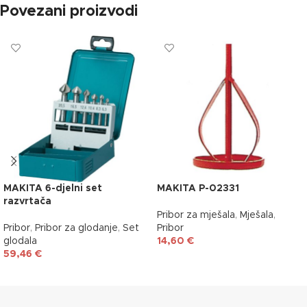
Povezani proizvodi
MAKITA 6-djelni set
MAKITA P-02331
razvrtača
Pribor za mješala
,
Mješala
,
Pribor
,
Pribor za glodanje
,
Set
Pribor
glodala
14,60
€
59,46
€
DODAJ U KOŠARICU
DODAJ U KOŠARICU