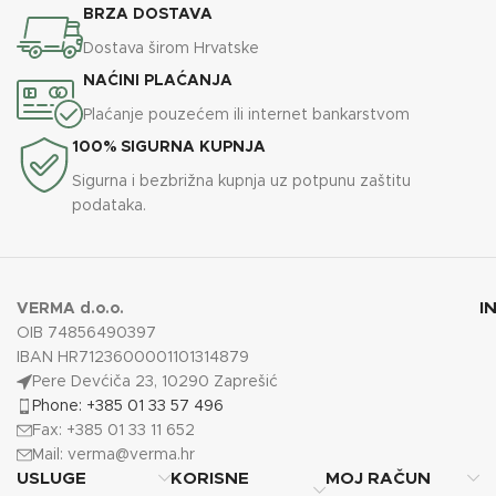
BRZA DOSTAVA
Dostava širom Hrvatske
NAĆINI PLAĆANJA
Plaćanje pouzećem ili internet bankarstvom
100% SIGURNA KUPNJA
Sigurna i bezbrižna kupnja uz potpunu zaštitu
podataka.
I
VERMA d.o.o.
OIB 74856490397
IBAN HR7123600001101314879
Pere Devćiča 23, 10290 Zaprešić
Phone: +385 01 33 57 496
Fax: +385 01 33 11 652
Mail:
verma@verma.hr
USLUGE
KORISNE
MOJ RAČUN