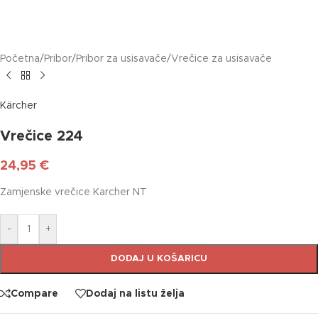
Početna
/
Pribor
/
Pribor za usisavače
/
Vrečice za usisavače
Kärcher
Vrečice 224
24,95
€
Zamjenske vrečice Karcher NT
-
+
DODAJ U KOŠARICU
Compare
Dodaj na listu želja