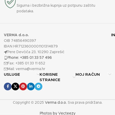
Sigurna i bezbrižna kupnja uz potpunu zaštitu
podataka.
I
VERMA d.o.o.
OIB 74856490397
IBAN HR7123600001101314879
Pere Devćiča 23, 10290 Zaprešić
Phone: +385 01 33 57 496
Fax: +385 01 33 11 652
Mail:
verma@verma.hr
USLUGE
KORISNE
MOJ RAČUN
STRANICE
Copyright © 2025
Verma d.o.o.
Sva prava pridržana.
Photos by Vecteezy