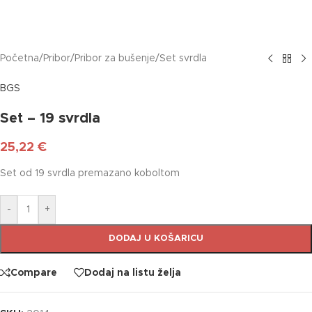
Početna
/
Pribor
/
Pribor za bušenje
/
Set svrdla
BGS
Set – 19 svrdla
25,22
€
Set od 19 svrdla premazano koboltom
-
+
DODAJ U KOŠARICU
Compare
Dodaj na listu želja