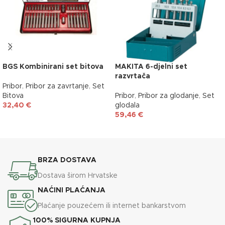
BGS Kombinirani set bitova
MAKITA 6-djelni set
razvrtača
Pribor
,
Pribor za zavrtanje
,
Set
Bitova
Pribor
,
Pribor za glodanje
,
Set
32,40
€
glodala
59,46
€
DODAJ U KOŠARICU
DODAJ U KOŠARICU
BRZA DOSTAVA
Dostava širom Hrvatske
NAĆINI PLAĆANJA
Plaćanje pouzećem ili internet bankarstvom
100% SIGURNA KUPNJA