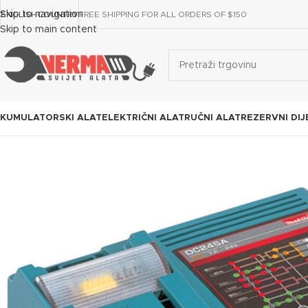
Skip to navigation
ENGLISH
COUNTRY
FREE SHIPPING FOR ALL ORDERS OF $150
Skip to main content
KUMULATORSKI ALAT
ELEKTRIČNI ALAT
RUČNI ALAT
REZERVNI DIJ