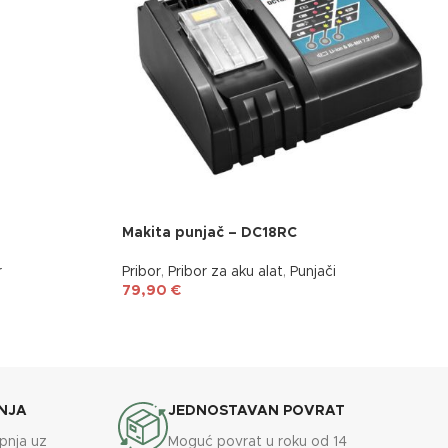
Makita punjač – DC18RC
r
Pribor
,
Pribor za aku alat
,
Punjači
79,90
€
NJA
JEDNOSTAVAN POVRAT
upnja uz
Moguć povrat u roku od 14