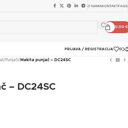
O NAMA
KONTAKT
FAQS
0,00
€
PRIJAVA / REGISTRACIJA
0
lat
/
Punjači
/
Makita punjač – DC24SC
ač – DC24SC