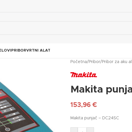
ELOVI
PRIBOR
VRTNI ALAT
Početna
/
Pribor
/
Pribor za aku a
Makita punj
153,96
€
Makita punjač – DC24SC