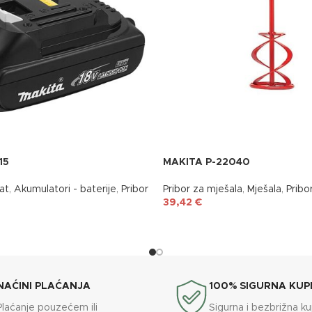
15
MAKITA P-22040
lat
,
Akumulatori - baterije
,
Pribor
Pribor za mješala
,
Mješala
,
Pribo
39,42
€
NAĆINI PLAĆANJA
100% SIGURNA KUP
Plaćanje pouzećem ili
Sigurna i bezbrižna k