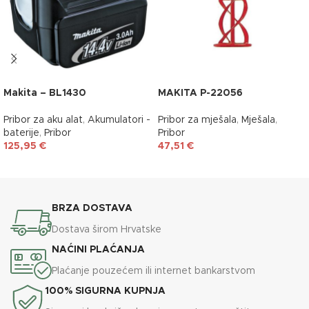
Makita – BL1430
MAKITA P-22056
Pribor za aku alat
,
Akumulatori -
Pribor za mješala
,
Mješala
,
baterije
,
Pribor
Pribor
125,95
€
47,51
€
DODAJ U KOŠARICU
DODAJ U KOŠARICU
BRZA DOSTAVA
Dostava širom Hrvatske
NAĆINI PLAĆANJA
Plaćanje pouzećem ili internet bankarstvom
100% SIGURNA KUPNJA