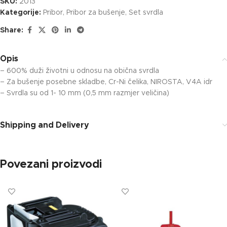
SKU:
2013
Kategorije:
Pribor
,
Pribor za bušenje
,
Set svrdla
Share:
Opis
– 600% duži životni u odnosu na obična svrdla
– Za bušenje posebne skladbe, Cr-Ni čelika, NIROSTA, V4A idr
–
Svrdla su od 1- 10 mm (
0,5 mm razmjer veličina)
Shipping and Delivery
Povezani proizvodi