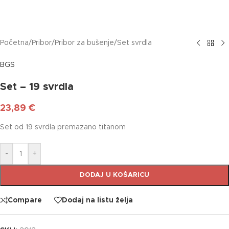
Početna
/
Pribor
/
Pribor za bušenje
/
Set svrdla
BGS
Set – 19 svrdla
23,89
€
Set od 19 svrdla premazano titanom
-
+
DODAJ U KOŠARICU
Compare
Dodaj na listu želja