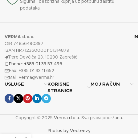
Sigurna i bezbrižna kupnja uz potpunu zaštitu
podataka.
I
VERMA d.o.o.
OIB 74856490397
IBAN HR7123600001101314879
Pere Devćiča 23, 10290 Zaprešić
Phone: +385 01 33 57 496
Fax: +385 01 33 11 652
Mail:
verma@verma.hr
USLUGE
KORISNE
MOJ RAČUN
STRANICE
Copyright © 2025
Verma d.o.o.
Sva prava pridržana.
Photos by Vecteezy