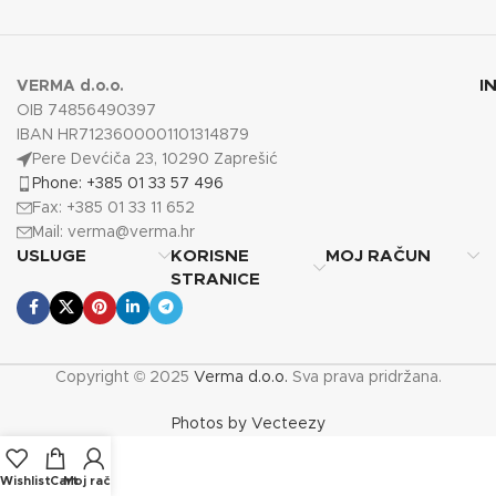
I
VERMA d.o.o.
OIB 74856490397
IBAN HR7123600001101314879
Pere Devćiča 23, 10290 Zaprešić
Phone: +385 01 33 57 496
Fax: +385 01 33 11 652
Mail:
verma@verma.hr
USLUGE
KORISNE
MOJ RAČUN
STRANICE
Copyright © 2025
Verma d.o.o.
Sva prava pridržana.
Photos by Vecteezy
Wishlist
Cart
Moj račun