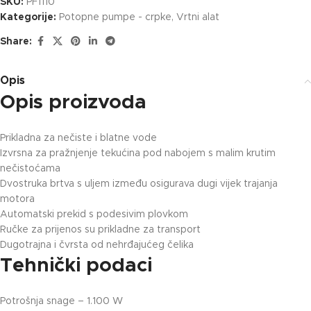
SKU:
PF1110
Kategorije:
Potopne pumpe - crpke
,
Vrtni alat
Share:
Opis
Opis proizvoda
Prikladna za nečiste i blatne vode
Izvrsna za pražnjenje tekućina pod nabojem s malim krutim
nečistoćama
Dvostruka brtva s uljem između osigurava dugi vijek trajanja
motora
Automatski prekid s podesivim plovkom
Ručke za prijenos su prikladne za transport
Dugotrajna i čvrsta od nehrđajućeg čelika
Tehnički podaci
Potrošnja snage – 1.100 W