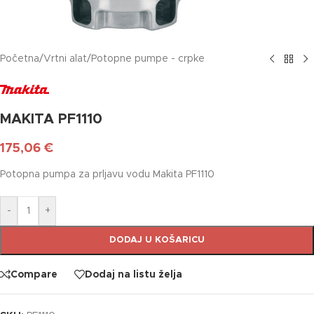
Početna
/
Vrtni alat
/
Potopne pumpe - crpke
MAKITA PF1110
175,06
€
Potopna pumpa za prljavu vodu Makita PF1110
-
+
DODAJ U KOŠARICU
Compare
Dodaj na listu želja