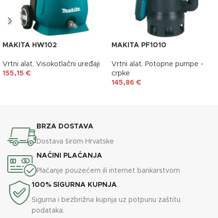
MAKITA HW102
MAKITA PF1010
Vrtni alat
,
Visokotlačni uređaji
Vrtni alat
,
Potopne pumpe -
155,15
€
crpke
145,86
€
DODAJ U KOŠARICU
DODAJ U KOŠARICU
BRZA DOSTAVA
Dostava širom Hrvatske
NAĆINI PLAĆANJA
Plaćanje pouzećem ili internet bankarstvom
100% SIGURNA KUPNJA
Sigurna i bezbrižna kupnja uz potpunu zaštitu
podataka.