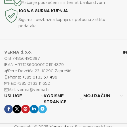
Plaćanje pouzećem ili internet bankarstvom
100% SIGURNA KUPNJA
Sigurna i bezbrižna kupnja uz potpunu zaštitu
podataka.
I
VERMA d.o.o.
OIB 74856490397
IBAN HR7123600001101314879
Pere Devćiča 23, 10290 Zaprešić
Phone: +385 01 33 57 496
Fax: +385 01 33 11 652
Mail:
verma@verma.hr
USLUGE
KORISNE
MOJ RAČUN
STRANICE