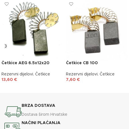
Četkice AEG 6.5x12x20
Četkice CB 100
Rezervni dijelovi
,
Četkice
Rezervni dijelovi
,
Četkice
13,60
€
7,60
€
DODAJ U KOŠARICU
DODAJ U KOŠARICU
BRZA DOSTAVA
Dostava širom Hrvatske
NAĆINI PLAĆANJA