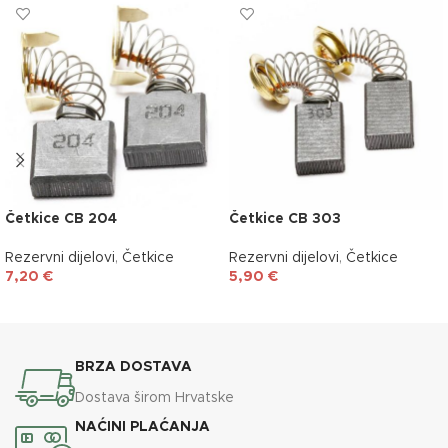
Četkice CB 204
Četkice CB 303
Rezervni dijelovi
,
Četkice
Rezervni dijelovi
,
Četkice
7,20
€
5,90
€
DODAJ U KOŠARICU
DODAJ U KOŠARICU
BRZA DOSTAVA
Dostava širom Hrvatske
NAĆINI PLAĆANJA