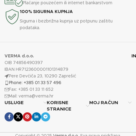
Plaćanje pouzećem ili internet bankarstvom
100% SIGURNA KUPNJA
Sigurna i bezbrižna kupnja uz potpunu zaštitu
podataka.
I
VERMA d.o.o.
OIB 74856490397
IBAN HR7123600001101314879
Pere Devćiča 23, 10290 Zaprešić
Phone: +385 01 33 57 496
Fax: +385 01 33 11 652
Mail:
verma@verma.hr
USLUGE
KORISNE
MOJ RAČUN
STRANICE