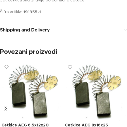
Set četkica sadrži dvije pojedinačne četkice
Šifra artikla:
191955-1
Shipping and Delivery
Povezani proizvodi
Četkice AEG 6.5x12x20
Četkice AEG 8x16x25