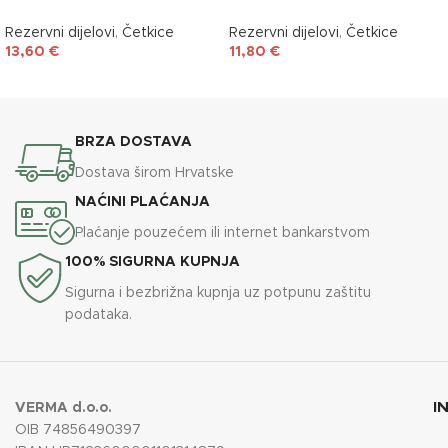
Rezervni dijelovi
,
Četkice
Rezervni dijelovi
,
Četkice
13,60
€
11,80
€
DODAJ U KOŠARICU
DODAJ U KOŠARICU
BRZA DOSTAVA
Dostava širom Hrvatske
NAĆINI PLAĆANJA
Plaćanje pouzećem ili internet bankarstvom
100% SIGURNA KUPNJA
Sigurna i bezbrižna kupnja uz potpunu zaštitu
podataka.
I
VERMA d.o.o.
OIB 74856490397