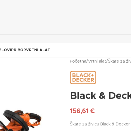
ELOVI
PRIBOR
VRTNI ALAT
Početna
/
Vrtni alat
/
Škare za ži
Black & Dec
156,61
€
Škare za živicu Black & Decke