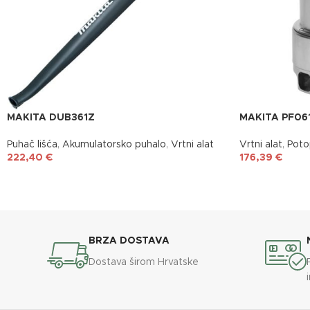
MAKITA DUB361Z
MAKITA PF06
Puhač lišća
,
Akumulatorsko puhalo
,
Vrtni alat
Vrtni alat
,
Poto
222,40
€
176,39
€
BRZA DOSTAVA
Dostava širom Hrvatske