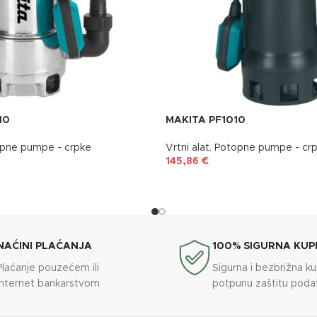
10
MAKITA PF1010
pne pumpe - crpke
Vrtni alat
,
Potopne pumpe - cr
145,86
€
NAĆINI PLAĆANJA
100% SIGURNA KUP
Plaćanje pouzećem ili
Sigurna i bezbrižna k
internet bankarstvom
potpunu zaštitu poda