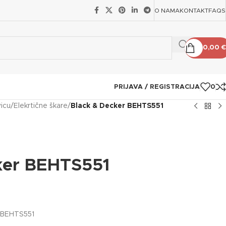
O NAMA
KONTAKT
FAQS
0,00
€
PRIJAVA / REGISTRACIJA
0
vicu
/
Elekrtične škare
/
Black & Decker BEHTS551
ker BEHTS551
r BEHTS551