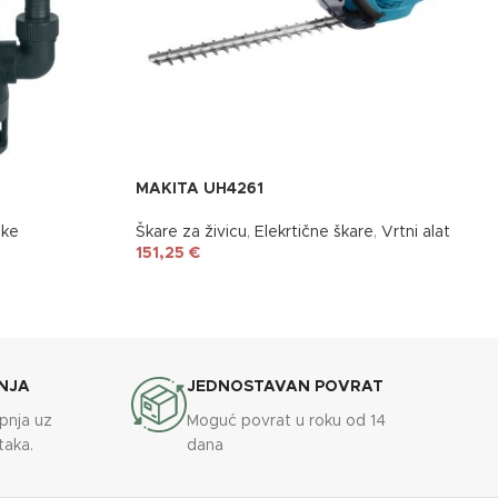
MAKITA UH4261
pke
Škare za živicu
,
Elekrtične škare
,
Vrtni alat
151,25
€
NJA
JEDNOSTAVAN POVRAT
upnja uz
Moguć povrat u roku od 14
taka.
dana