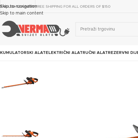
Skip to navigation
ENGLISH
COUNTRY
FREE SHIPPING FOR ALL ORDERS OF $150
Skip to main content
KUMULATORSKI ALAT
ELEKTRIČNI ALAT
RUČNI ALAT
REZERVNI DIJ