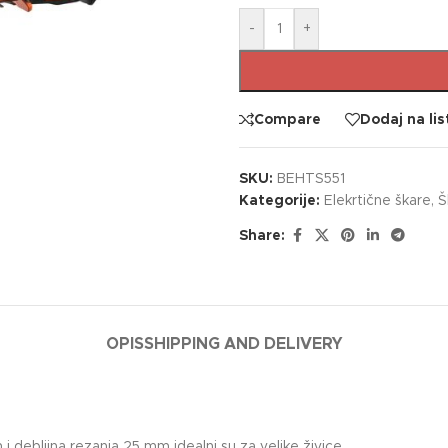
-
+
Compare
Dodaj na lis
SKU:
BEHTS551
Kategorije:
Elekrtične škare
,
Š
Share:
OPIS
SHIPPING AND DELIVERY
i debljina rezanja 25 mm idealni su za velike živice.