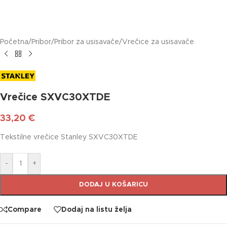
Početna
/
Pribor
/
Pribor za usisavače
/
Vrečice za usisavače
Vrečice SXVC30XTDE
33,20
€
Tekstilne vrečice Stanley SXVC30XTDE
-
+
DODAJ U KOŠARICU
Compare
Dodaj na listu želja