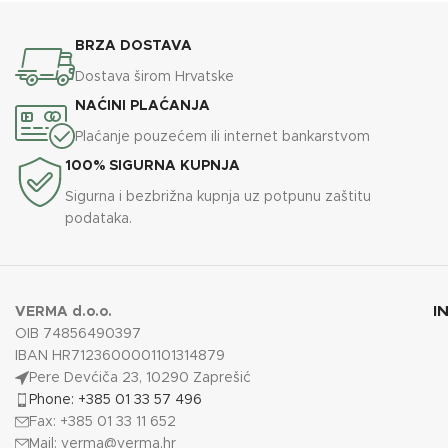
BRZA DOSTAVA
Dostava širom Hrvatske
NAĆINI PLAĆANJA
Plaćanje pouzećem ili internet bankarstvom
100% SIGURNA KUPNJA
Sigurna i bezbrižna kupnja uz potpunu zaštitu
podataka.
I
VERMA d.o.o.
OIB 74856490397
IBAN HR7123600001101314879
Pere Devćiča 23, 10290 Zaprešić
Phone: +385 01 33 57 496
Fax: +385 01 33 11 652
Mail:
verma@verma.hr