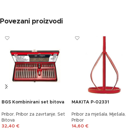
Povezani proizvodi
BGS Kombinirani set bitova
MAKITA P-02331
Pribor
,
Pribor za zavrtanje
,
Set
Pribor za mješala
,
Mješala
,
Bitova
Pribor
32,40
€
14,60
€
DODAJ U KOŠARICU
DODAJ U KOŠARICU