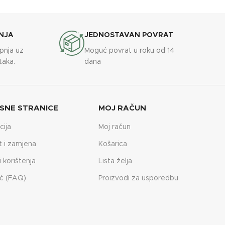
NJA
JEDNOSTAVAN POVRAT
upnja uz
Moguć povrat u roku od 14
taka.
dana
SNE STRANICE
MOJ RAČUN
cija
Moj račun
t i zamjena
Košarica
i korištenja
Lista želja
ć (FAQ)
Proizvodi za usporedbu