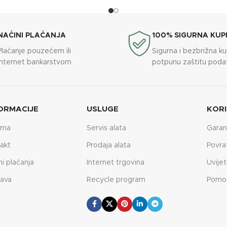
NAĆINI PLAĆANJA
100% SIGURNA KUP
Plaćanje pouzećem ili
Sigurna i bezbrižna k
internet bankarstvom
potpunu zaštitu poda
ORMACIJE
USLUGE
KORI
ama
Servis alata
Garan
akt
Prodaja alata
Povra
ni plaćanja
Internet trgovina
Uvijet
ava
Recycle program
Pomo