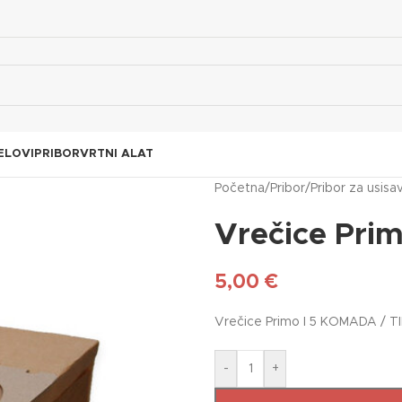
ELOVI
PRIBOR
VRTNI ALAT
Početna
/
Pribor
/
Pribor za usisa
Vrečice Pri
5,00
€
Vrečice Primo I 5 KOMADA / T
-
+