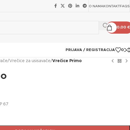
O NAMA
KONTAKT
FAQS
0,00
€
PRIJAVA / REGISTRACIJA
0
vače
/
Vrečice za usisavače
/
Vrečice Primo
mo
IP 67