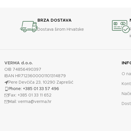
BRZA DOSTAVA
Dostava širom Hrvatske
INF
VERMA d.o.o.
OIB 74856490397
O n
IBAN HR7123600001101314879
Pere Devćiča 23, 10290 Zaprešić
Kont
Phone: +385 01 33 57 496
Nači
Fax: +385 01 33 11 652
Mail:
verma@verma.hr
Dost