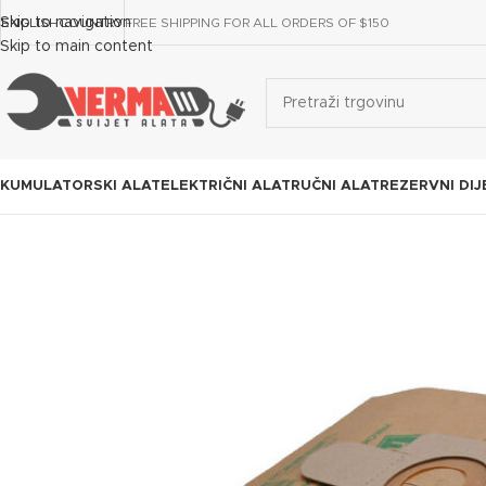
Skip to navigation
ENGLISH
COUNTRY
FREE SHIPPING FOR ALL ORDERS OF $150
Skip to main content
KUMULATORSKI ALAT
ELEKTRIČNI ALAT
RUČNI ALAT
REZERVNI DIJ