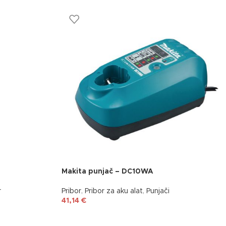
Makita punjač – DC10WA
r
Pribor
,
Pribor za aku alat
,
Punjači
41,14
€