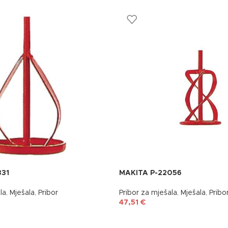
331
MAKITA P-22056
la
,
Mješala
,
Pribor
Pribor za mješala
,
Mješala
,
Pribo
47,51
€