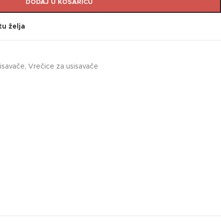
DODAJ U KOŠARICU
tu želja
sisavače
,
Vrečice za usisavače