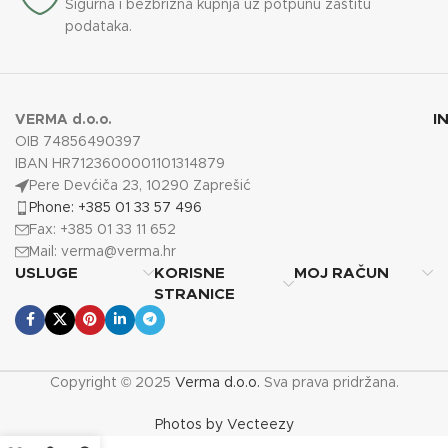
Sigurna i bezbrižna kupnja uz potpunu zaštitu
podataka.
I
VERMA d.o.o.
OIB 74856490397
IBAN HR7123600001101314879
Pere Devćiča 23, 10290 Zaprešić
Phone: +385 01 33 57 496
Fax: +385 01 33 11 652
Mail:
verma@verma.hr
USLUGE
KORISNE
MOJ RAČUN
STRANICE
Copyright © 2025
Verma d.o.o.
Sva prava pridržana.
Photos by Vecteezy