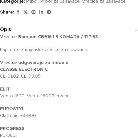
Kategorije:
Pribor
,
Pribor za usisavače
,
Vrečice za usisavače
Share:
Opis
Vrečice Bomann CB916 I 5 KOMADA / TIP 63
Papirnate zamjenske vrečice za usisavače.
Vrečice odgovaraju za modele:
CLASSE ELECTRONIC
CL-01,02, CL-03,05
ELIT
Vento 1600, Vento 1600R crveni
EUROSTYL
Clatronic BS-900
PROGRESS
PC-3801