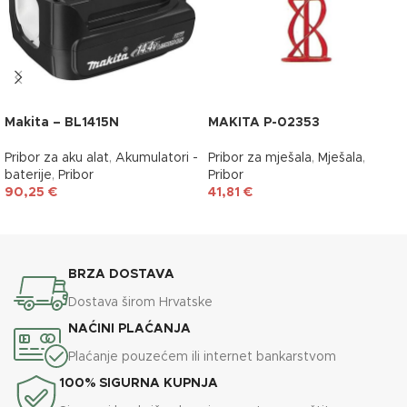
Makita – BL1415N
MAKITA P-02353
Pribor za aku alat
,
Akumulatori -
Pribor za mješala
,
Mješala
,
baterije
,
Pribor
Pribor
90,25
€
41,81
€
DODAJ U KOŠARICU
DODAJ U KOŠARICU
BRZA DOSTAVA
Dostava širom Hrvatske
NAĆINI PLAĆANJA
Plaćanje pouzećem ili internet bankarstvom
100% SIGURNA KUPNJA