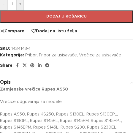
-
+
DODAJ U KOŠARICU
Compare
Dodaj na listu želja
SKU:
1434143-1
Kategorije:
Pribor
,
Pribor za usisavače
,
Vrečice za usisavače
Share:
Opis
Zamjenske vrečice Rupes AS50
Vrečice odgovaraju za modele:
Rupes AS50, Rupes KS250, Rupes S130EL, Rupes S130EPL,
Rupes S130PL, Rupes S145EL, Rupes S145EM, Rupes S145EPL,
Rupes S145EPM, Rupes S145L, Rupes S230, Rupes S230EL,