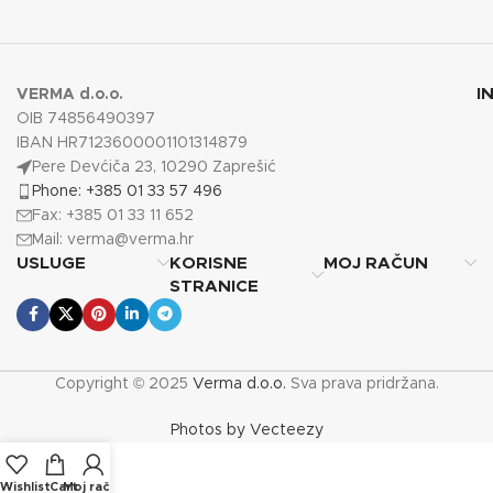
I
VERMA d.o.o.
OIB 74856490397
IBAN HR7123600001101314879
Pere Devćiča 23, 10290 Zaprešić
Phone: +385 01 33 57 496
Fax: +385 01 33 11 652
Mail:
verma@verma.hr
USLUGE
KORISNE
MOJ RAČUN
STRANICE
Copyright © 2025
Verma d.o.o.
Sva prava pridržana.
Photos by Vecteezy
Wishlist
Cart
Moj račun