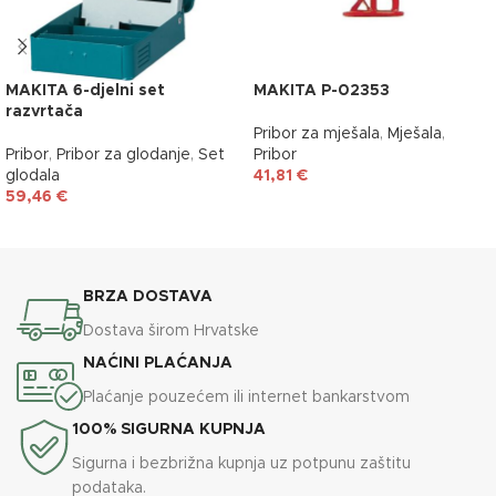
MAKITA 6-djelni set
MAKITA P-02353
razvrtača
Pribor za mješala
,
Mješala
,
Pribor
,
Pribor za glodanje
,
Set
Pribor
glodala
41,81
€
59,46
€
DODAJ U KOŠARICU
DODAJ U KOŠARICU
BRZA DOSTAVA
Dostava širom Hrvatske
NAĆINI PLAĆANJA
Plaćanje pouzećem ili internet bankarstvom
100% SIGURNA KUPNJA
Sigurna i bezbrižna kupnja uz potpunu zaštitu
podataka.