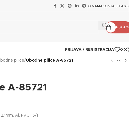
O NAMA
KONTAKT
FAQS
0,00
€
PRIJAVA / REGISTRACIJA
0
bodne pilice
/
Ubodne pilice A-85721
ce A-85721
,1mm, Al, PVC I 5/1