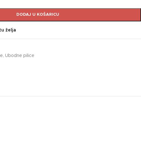
DODAJ U KOŠARICU
tu želja
le
,
Ubodne pilice