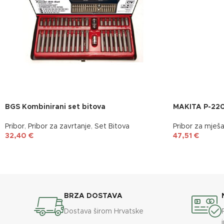
BGS Kombinirani set bitova
MAKITA P-22
Pribor
,
Pribor za zavrtanje
,
Set Bitova
Pribor za mješa
32,40
€
47,51
€
BRZA DOSTAVA
Dostava širom Hrvatske