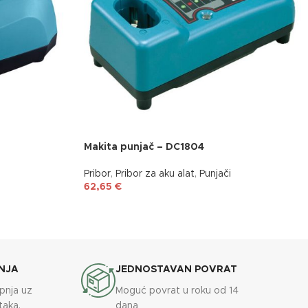
Makita punjač – DC1804
Pribor
,
Pribor za aku alat
,
Punjači
62,65
€
NJA
JEDNOSTAVAN POVRAT
upnja uz
Moguć povrat u roku od 14
taka.
dana