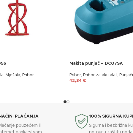
056
Makita punjač – DC07SA
la
,
Mješala
,
Pribor
Pribor
,
Pribor za aku alat
,
Punjači
42,34
€
NAĆINI PLAĆANJA
100% SIGURNA KUP
Plaćanje pouzećem ili
Sigurna i bezbrižna k
internet bankarstvom
potpunu zaštitu poda