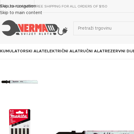
Skip to navigation
ENGLISH
COUNTRY
FREE SHIPPING FOR ALL ORDERS OF $150
Skip to main content
KUMULATORSKI ALAT
ELEKTRIČNI ALAT
RUČNI ALAT
REZERVNI DIJ