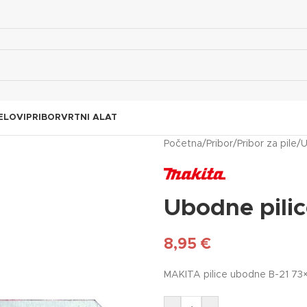
ELOVI
PRIBOR
VRTNI ALAT
Početna
/
Pribor
/
Pribor za pile
/
U
Ubodne pili
8,95
€
MAKITA pilice ubodne B-21 73×2