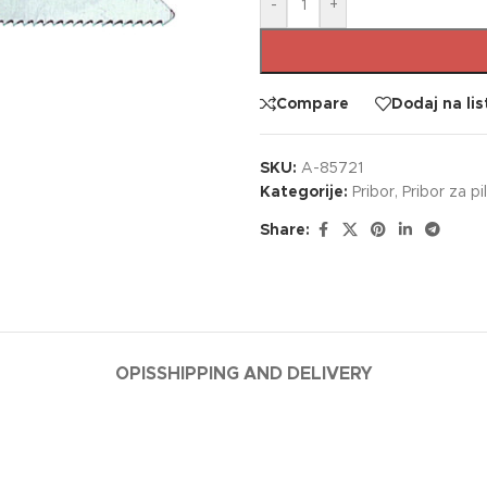
-
+
Compare
Dodaj na lis
SKU:
A-85721
Kategorije:
Pribor
,
Pribor za pi
Share:
OPIS
SHIPPING AND DELIVERY