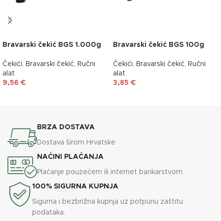
Bravarski čekić BGS 1.000g
Bravarski čekić BGS 100g
Čekići
,
Bravarski čekić
,
Ručni
Čekići
,
Bravarski čekić
,
Ručni
alat
alat
9,56
€
3,85
€
DODAJ U KOŠARICU
DODAJ U KOŠARICU
BRZA DOSTAVA
Dostava širom Hrvatske
NAĆINI PLAĆANJA
Plaćanje pouzećem ili internet bankarstvom
100% SIGURNA KUPNJA
Sigurna i bezbrižna kupnja uz potpunu zaštitu
podataka.