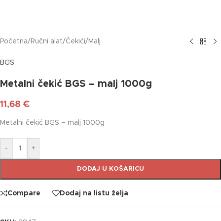
Početna
/
Ručni alat
/
Čekići
/
Malj
BGS
Metalni čekić BGS – malj 1000g
11,68
€
Metalni čekić BGS – malj 1000g
-
+
DODAJ U KOŠARICU
Compare
Dodaj na listu želja