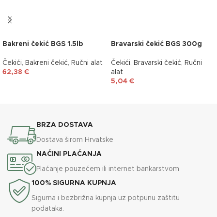
Bakreni čekić BGS 1.5lb
Bravarski čekić BGS 300g
Čekići
,
Bakreni čekić
,
Ručni alat
Čekići
,
Bravarski čekić
,
Ručni
62,38
€
alat
5,04
€
DODAJ U KOŠARICU
DODAJ U KOŠARICU
BRZA DOSTAVA
Dostava širom Hrvatske
NAĆINI PLAĆANJA
Plaćanje pouzećem ili internet bankarstvom
100% SIGURNA KUPNJA
Sigurna i bezbrižna kupnja uz potpunu zaštitu
podataka.