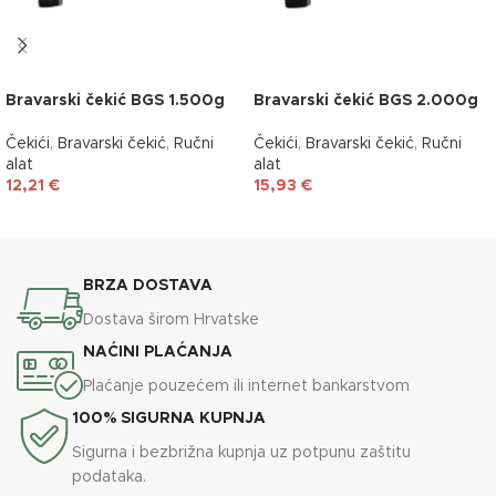
Bravarski čekić BGS 1.500g
Bravarski čekić BGS 2.000g
Čekići
,
Bravarski čekić
,
Ručni
Čekići
,
Bravarski čekić
,
Ručni
alat
alat
12,21
€
15,93
€
DODAJ U KOŠARICU
DODAJ U KOŠARICU
BRZA DOSTAVA
Dostava širom Hrvatske
NAĆINI PLAĆANJA
Plaćanje pouzećem ili internet bankarstvom
100% SIGURNA KUPNJA
Sigurna i bezbrižna kupnja uz potpunu zaštitu
podataka.