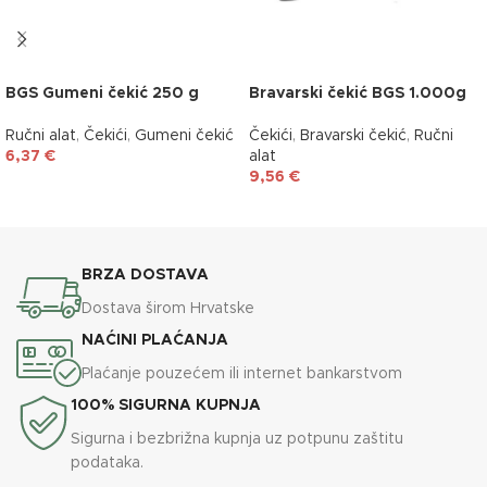
BGS Gumeni čekić 250 g
Bravarski čekić BGS 1.000g
Ručni alat
,
Čekići
,
Gumeni čekić
Čekići
,
Bravarski čekić
,
Ručni
6,37
€
alat
9,56
€
DODAJ U KOŠARICU
DODAJ U KOŠARICU
BRZA DOSTAVA
Dostava širom Hrvatske
NAĆINI PLAĆANJA
Plaćanje pouzećem ili internet bankarstvom
100% SIGURNA KUPNJA
Sigurna i bezbrižna kupnja uz potpunu zaštitu
podataka.