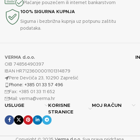
Plaćanje pouzećem ili internet bankarstvom
100% SIGURNA KUPNJA
Sigurna i bezbrižna kupnja uz potpunu zaštitu
podataka.
I
VERMA d.o.o.
OIB 74856490397
IBAN HR7123600001101314879
Pere Devćiča 23, 10290 Zaprešić
Phone: +385 01 33 57 496
Fax: +385 01 33 11 652
Mail:
verma@verma.hr
USLUGE
KORISNE
MOJ RAČUN
STRANICE
Copyright © 2025
Verma d.o.o.
Sva prava pridržana.