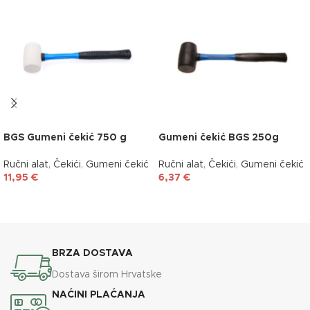
BGS Gumeni čekić 750 g
Gumeni čekić BGS 250g
Ručni alat
,
Čekići
,
Gumeni čekić
Ručni alat
,
Čekići
,
Gumeni čekić
11,95
€
6,37
€
DODAJ U KOŠARICU
DODAJ U KOŠARICU
BRZA DOSTAVA
Dostava širom Hrvatske
NAĆINI PLAĆANJA