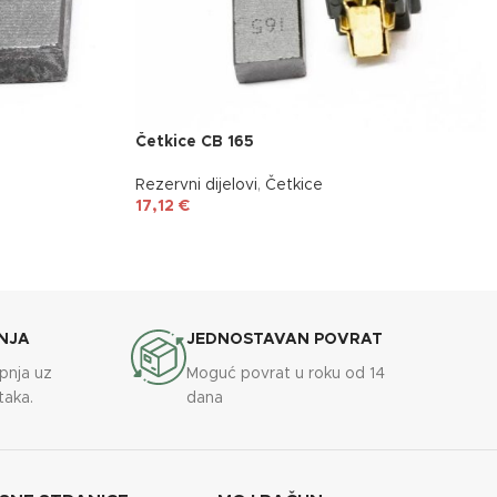
Četkice CB 165
Rezervni dijelovi
,
Četkice
17,12
€
NJA
JEDNOSTAVAN POVRAT
upnja uz
Moguć povrat u roku od 14
taka.
dana