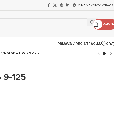
O NAMA
KONTAKT
FAQS
0,00
€
PRIJAVA / REGISTRACIJA
0
ri
/
Rotor – GWS 9-125
 9-125