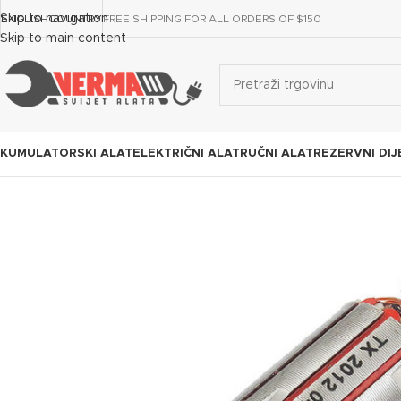
Skip to navigation
ENGLISH
COUNTRY
FREE SHIPPING FOR ALL ORDERS OF $150
Skip to main content
KUMULATORSKI ALAT
ELEKTRIČNI ALAT
RUČNI ALAT
REZERVNI DIJ