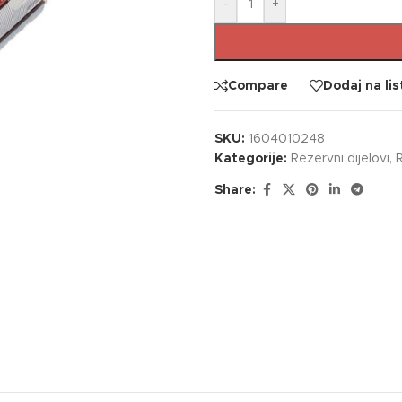
-
+
Compare
Dodaj na lis
SKU:
1604010248
Kategorije:
Rezervni dijelovi
,
R
Share: