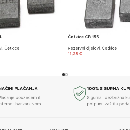
4
Četkice CB 155
vi
,
Četkice
Rezervni dijelovi
,
Četkice
11,25
€
NAĆINI PLAĆANJA
100% SIGURNA KUP
Plaćanje pouzećem ili
Sigurna i bezbrižna k
internet bankarstvom
potpunu zaštitu poda