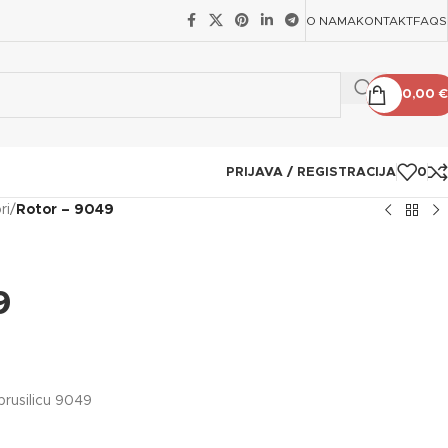
O NAMA
KONTAKT
FAQS
0,00
€
PRIJAVA / REGISTRACIJA
0
ri
/
Rotor – 9049
9
brusilicu 9049