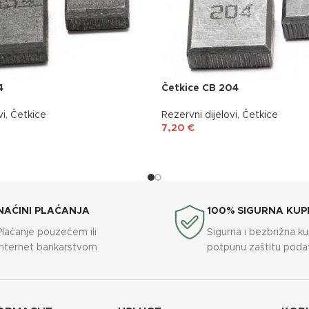
4
Četkice CB 204
vi
,
Četkice
Rezervni dijelovi
,
Četkice
7,20
€
NAĆINI PLAĆANJA
100% SIGURNA KUP
Plaćanje pouzećem ili
Sigurna i bezbrižna k
internet bankarstvom
potpunu zaštitu poda