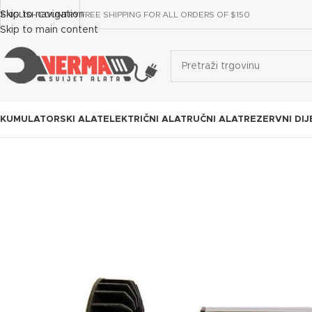
Skip to navigation
ENGLISH
COUNTRY
FREE SHIPPING FOR ALL ORDERS OF $150
Skip to main content
KUMULATORSKI ALAT
ELEKTRIČNI ALAT
RUČNI ALAT
REZERVNI DIJ