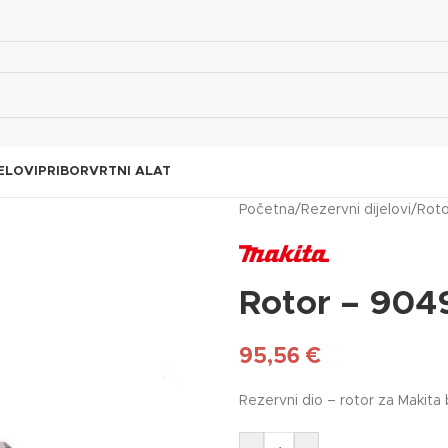
ELOVI
PRIBOR
VRTNI ALAT
Početna
/
Rezervni dijelovi
/
Roto
Rotor – 904
95,56
€
Rezervni dio – rotor za Makita 